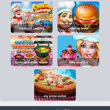
madness cooking
cooking fever
cooking korean lesson
cake masters
my pizza outlet