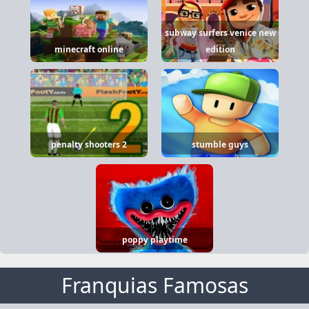
subway surfers venice new
minecraft online
edition
penalty shooters 2
stumble guys
poppy playtime
Franquias Famosas