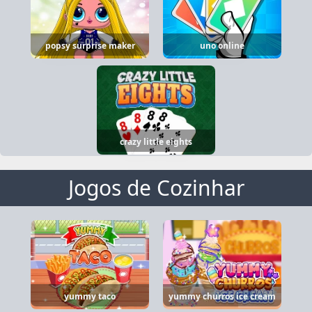
popsy surprise maker
uno online
crazy little eights
Jogos de Cozinhar
yummy taco
yummy churros ice cream