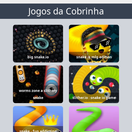
Jogos da Cobrinha
big snake.io
snake.is mlg edition
worms zone a slithery
snake
slither.io : snake io game
snake - fun addicting