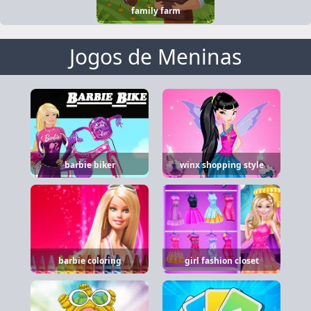
family farm
Jogos de Meninas
barbie biker
winx shopping style
barbie coloring
girl fashion closet