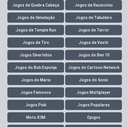
Jogos de Quebra Cabeça
Jogos de Raciocínio
Jogos de Simulação
Jogos de Tabuleiro
Jogos de Temple Run
Jogos de Terror
Jogos de Tiro
Jogos de Vestir
Jogos Divertidos
Jogos do Ben 10
Jogos do Bob Esponja
Jogos do Cartoon Network
Jogos do Mario
Jogos do Sonic
Jogos Famosos
Jogos Multiplayer
Jogos Poki
Jogos Populares
Moto X3M
Ojogos