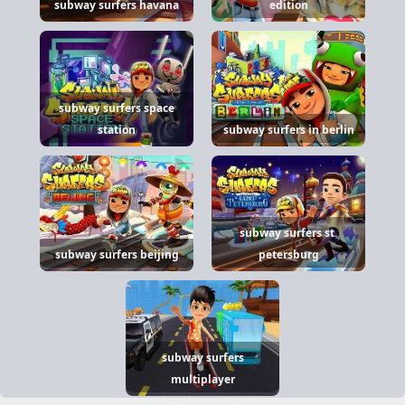
subway surfers havana
edition
subway surfers space
station
subway surfers in berlin
subway surfers st.
subway surfers beijing
petersburg
subway surfers
multiplayer