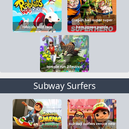
dragon ball super super
rabbids wild race
hero jigsaw puzzle
temple run 2 festival
Subway Surfers
subway surfers venice new