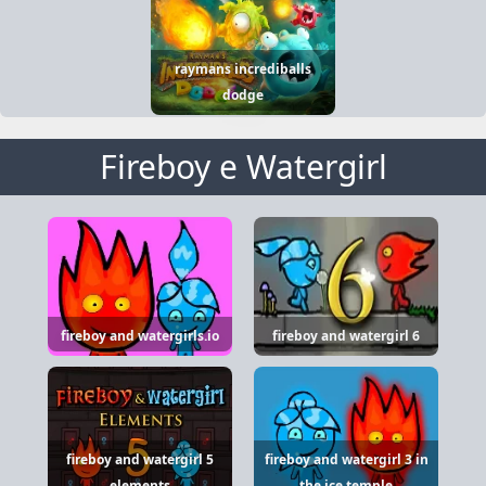
raymans incrediballs
dodge
Fireboy e Watergirl
fireboy and watergirls.io
fireboy and watergirl 6
fireboy and watergirl 5
fireboy and watergirl 3 in
elements
the ice temple