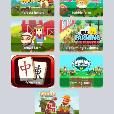
harvest honors
bubble farm
crowd farm
idle farming business
farm hero
farming 10x10