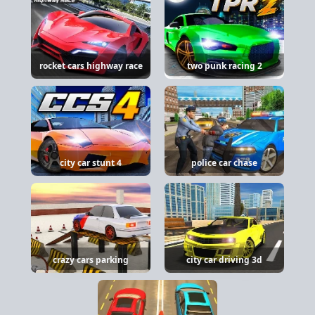
rocket cars highway race
two punk racing 2
city car stunt 4
police car chase
crazy cars parking
city car driving 3d