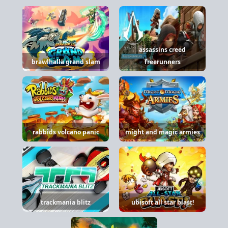
assassins creed
brawlhalla grand slam
freerunners
rabbids volcano panic
might and magic armies
trackmania blitz
ubisoft all star blast!