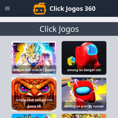
Click Jogos 360
Open main menu
Click Jogos
dragon ball match3 puzzle
among us danger run
jungle dash temple run
game 3d
among us gravity runner