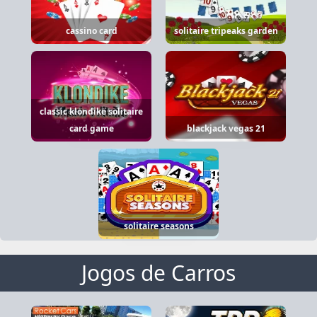
cassino card
solitaire tripeaks garden
classic klondike solitaire
card game
blackjack vegas 21
solitaire seasons
Jogos de Carros