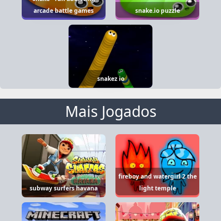
arcade battle games
snake.io puzzle
snakez io
Mais Jogados
fireboy and watergirl 2 the
subway surfers havana
light temple