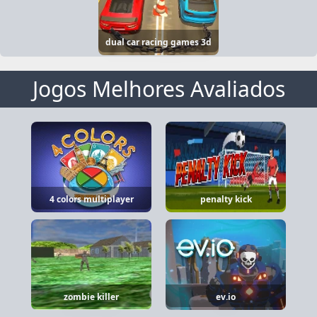
dual car racing games 3d
Jogos Melhores Avaliados
4 colors multiplayer
penalty kick
zombie killer
ev.io