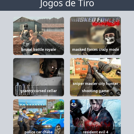
Jogos de Tiro
brutal battle royale
masked forces crazy mode
sniper master city hunter
granny cursed cellar
shooting game
police car chase
resident evil 4