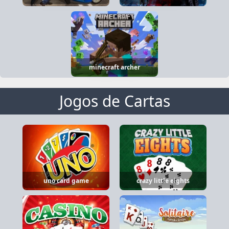
minecraft archer
Jogos de Cartas
uno card game
crazy little eights