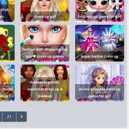
ylist:
es
dress up girl
lol dress up game for girl
fashion doll: shopping day
 up
spa ❤ dress-up games
super barbie dress up
makeover games:
p :model
superstar dress up &
anime princess dress up
akeup
makeup
game for girl
21