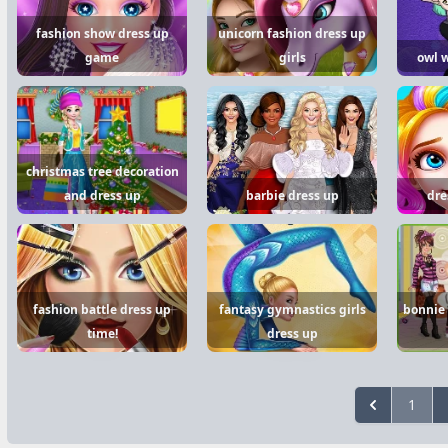
fashion show dress up
unicorn fashion dress up
game
girls
owl w
christmas tree decoration
and dress up
barbie dress up
dre
fashion battle dress up
fantasy gymnastics girls
bonnie 
time!
dress up
1