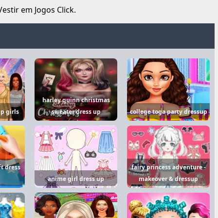
estir em Jogos Click.
harley quinn christmas
p girls
sweater dress up
college toga party dressup
t dress
fairy princess adventure -
anime girl dress up
makeover & dressup