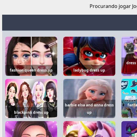
Procurando jogar Jog
dress
fashion queen dress up
ladybug dress up
barbie elsa and anna dress
fanta
blackpink dress up
up