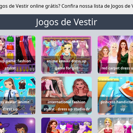
os de Vestir online grátis? Confira nossa lista de Jogos de V
Jogos de Vestir
 up game: fashion
anime kawaii dress up
stylist
game for girl
red carpet dress u
sy avatar: anime
international fashion
princess handicraf
dress up
stylist - dress up studio dr
up