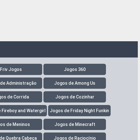
Friv Jogos
Jogos 360
de Administração
Jogos de Among Us
os de Corrida
Jogos de Cozinhar
 Fireboy and Watergirl
Jogos de Friday Night Funkin
os de Meninos
Jogos de Minecraft
de Quebra Cabeça
Jogos de Raciocínio