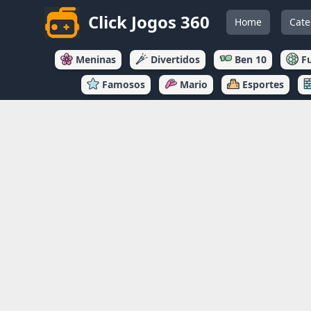
Click Jogos 360
Home
Cate
Meninas
Divertidos
Ben 10
F
Famosos
Mario
Esportes