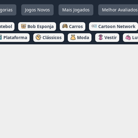
gorias
Jogos Novos
Mais Jogados
Melhor Avaliados
utebol
Bob Esponja
Carros
Cartoon Network
Plataforma
Clássicos
Moda
Vestir
Lu