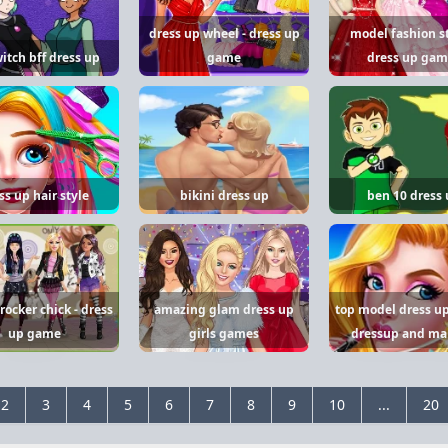
dress up wheel - dress up
model fashion st
itch bff dress up
game
dress up gam
ss up hair style
bikini dress up
ben 10 dress
rocker chick - dress
amazing glam dress up
top model dress u
up game
girls games
dressup and m
2
3
4
5
6
7
8
9
10
...
20