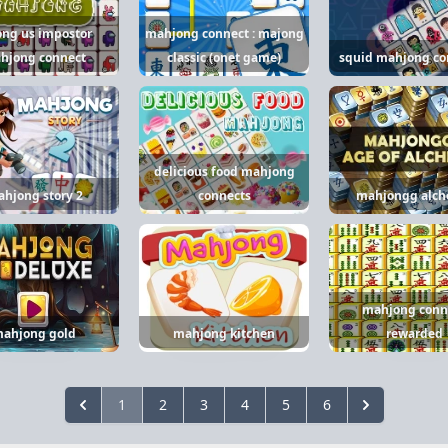
ng us impostor
mahjong connect : majong
hjong connect
classic (onet game)
squid mahjong co
delicious food mahjong
hjong story 2
connects
mahjongg alc
mahjong conn
ahjong gold
mahjong kitchen
rewarded
1
2
3
4
5
6