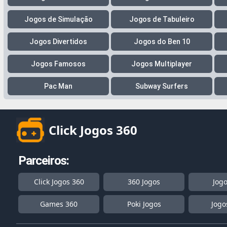
Jogos de Simulação
Jogos de Tabuleiro
Jogos Divertidos
Jogos do Ben 10
Jogos Famosos
Jogos Multiplayer
Pac Man
Subway Surfers
Click Jogos 360
Parceiros:
Click Jogos 360
360 Jogos
Jog
Games 360
Poki Jogos
Jogo