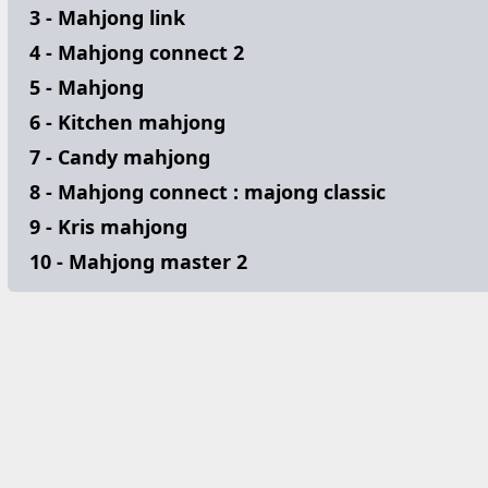
3 - Mahjong link
4 - Mahjong connect 2
5 - Mahjong
6 - Kitchen mahjong
7 - Candy mahjong
8 - Mahjong connect : majong classic
9 - Kris mahjong
10 - Mahjong master 2