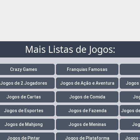
Mais Listas de Jogos:
Crazy Games
Franquias Famosas
Jogos de 2 Jogadores
Jogos de Ação e Aventura
Jogos 
Jogos de Cartas
Jogos de Comida
Jog
Jogos de Esportes
Jogos de Fazenda
Jogos de
Jogos de Mahjong
Jogos de Meninas
Jog
Jogos de Pintar
Jogos de Plataforma
Jogos 