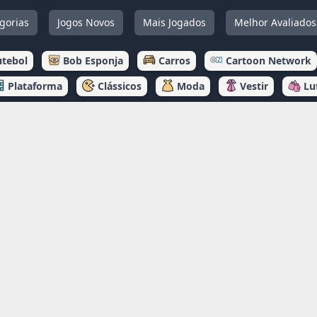
gorias
Jogos Novos
Mais Jogados
Melhor Avaliados
utebol
Bob Esponja
Carros
Cartoon Network
Plataforma
Clássicos
Moda
Vestir
Lu