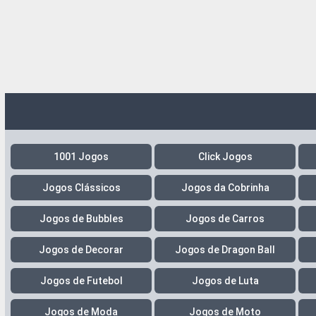
1001 Jogos
Click Jogos
Jogos Clássicos
Jogos da Cobrinha
Jogos de Bubbles
Jogos de Carros
Jogos de Decorar
Jogos de Dragon Ball
Jogos de Futebol
Jogos de Luta
Jogos de Moda
Jogos de Moto