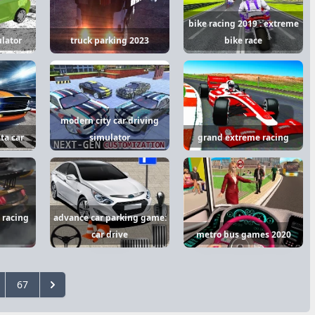
bike racing 2019 : extreme
lator
truck parking 2023
bike race
modern city car driving
ta car
simulator
grand extreme racing
 racing
advance car parking game:
car drive
metro bus games 2020
67