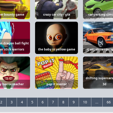
er bounty game
crazy car city - gta
car parking simu
n dragon ball fight
per stick warriors
the baby in yellow game
gangstar vegas:g
drifting supercars
y horror teacher
pop it master
3d
2
3
4
5
6
7
8
9
10
...
66