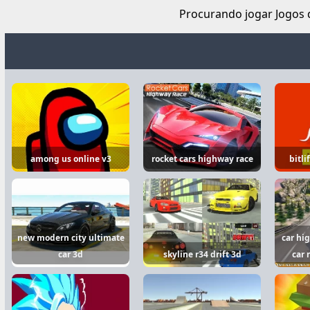
Procurando jogar Jogos d
among us online v3
rocket cars highway race
bitli
new modern city ultimate
car hi
car 3d
skyline r34 drift 3d
car 