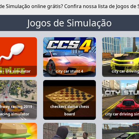
e Simulação online grátis? Confira nossa lista de Jogos de 
Jogos de Simulação
fe - life simulator
city car stunt 4
city car drivin
ghway racing 2019 :
checkers dama chess
racing simulator
board
city car driving s