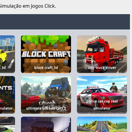
Simulação em Jogos Click.
g 3d
block craft 3d
city truck driver
police car cop real
imulator
ultimate offroad cars 2
simulator