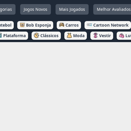
gorias
Jogos Novos
Mais Jogados
Melhor Avaliados
utebol
Bob Esponja
Carros
Cartoon Network
Plataforma
Clássicos
Moda
Vestir
Lu