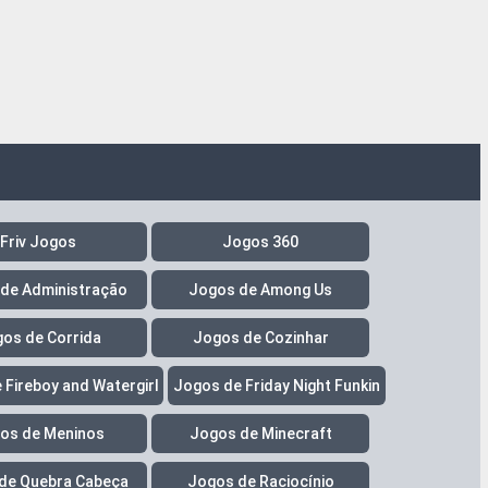
Friv Jogos
Jogos 360
de Administração
Jogos de Among Us
os de Corrida
Jogos de Cozinhar
 Fireboy and Watergirl
Jogos de Friday Night Funkin
os de Meninos
Jogos de Minecraft
de Quebra Cabeça
Jogos de Raciocínio