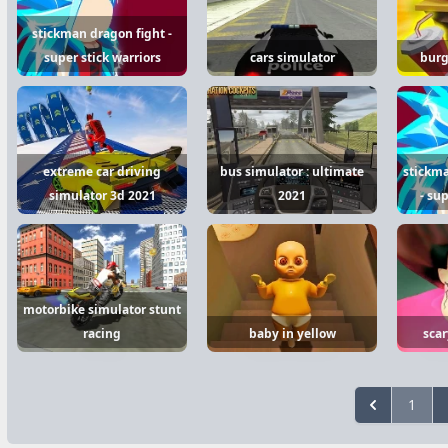
stickman dragon fight -
super stick warriors
cars simulator
burg
extreme car driving
bus simulator : ultimate
stickma
simulator 3d 2021
2021
- su
motorbike simulator stunt
racing
baby in yellow
scar
1