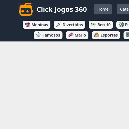
Click Jogos 360
Home
Cate
Meninas
Divertidos
Ben 10
F
Famosos
Mario
Esportes