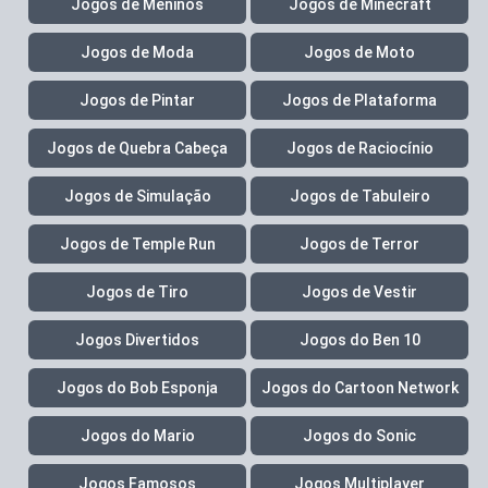
Jogos de Meninos
Jogos de Minecraft
Jogos de Moda
Jogos de Moto
Jogos de Pintar
Jogos de Plataforma
Jogos de Quebra Cabeça
Jogos de Raciocínio
Jogos de Simulação
Jogos de Tabuleiro
Jogos de Temple Run
Jogos de Terror
Jogos de Tiro
Jogos de Vestir
Jogos Divertidos
Jogos do Ben 10
Jogos do Bob Esponja
Jogos do Cartoon Network
Jogos do Mario
Jogos do Sonic
Jogos Famosos
Jogos Multiplayer