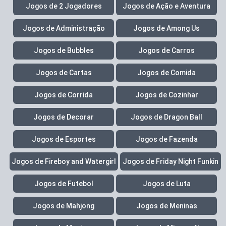
Jogos de 2 Jogadores
Jogos de Ação e Aventura
Jogos de Administração
Jogos de Among Us
Jogos de Bubbles
Jogos de Carros
Jogos de Cartas
Jogos de Comida
Jogos de Corrida
Jogos de Cozinhar
Jogos de Decorar
Jogos de Dragon Ball
Jogos de Esportes
Jogos de Fazenda
Jogos de Fireboy and Watergirl
Jogos de Friday Night Funkin
Jogos de Futebol
Jogos de Luta
Jogos de Mahjong
Jogos de Meninas