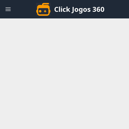
Click Jogos 360
Open main menu