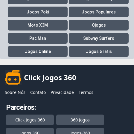
Jogos Poki
Jogos Populares
Moto X3M
Ojogos
Pac Man
Subway Surfers
Jogos Online
Jogos Grátis
Click Jogos 360
Sobre Nós
Contato
Privacidade
Termos
Parceiros:
Click Jogos 360
360 Jogos
Jogos 360
Jogos-360