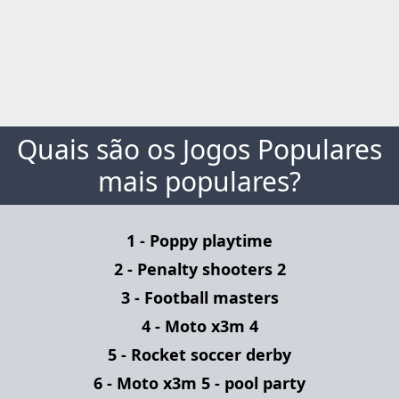
Quais são os Jogos Populares
mais populares?
1 - Poppy playtime
2 - Penalty shooters 2
3 - Football masters
4 - Moto x3m 4
5 - Rocket soccer derby
6 - Moto x3m 5 - pool party