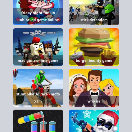
friday night funkin
unblocked game online
stick defenders
mad gunz online game
burger bounty game
stunt bike 3d race - moto
x3m
who is?