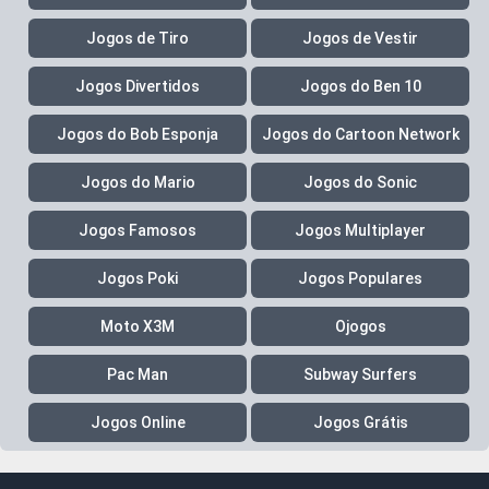
Jogos de Tiro
Jogos de Vestir
Jogos Divertidos
Jogos do Ben 10
Jogos do Bob Esponja
Jogos do Cartoon Network
Jogos do Mario
Jogos do Sonic
Jogos Famosos
Jogos Multiplayer
Jogos Poki
Jogos Populares
Moto X3M
Ojogos
Pac Man
Subway Surfers
Jogos Online
Jogos Grátis