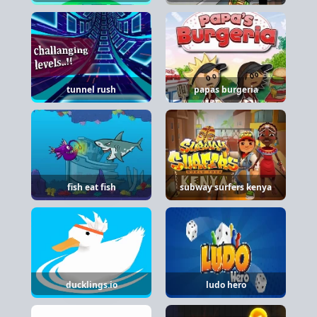
tunnel rush
papas burgeria
fish eat fish
subway surfers kenya
ducklings.io
ludo hero