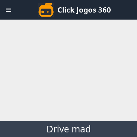
Click Jogos 360
Open main menu
Drive mad