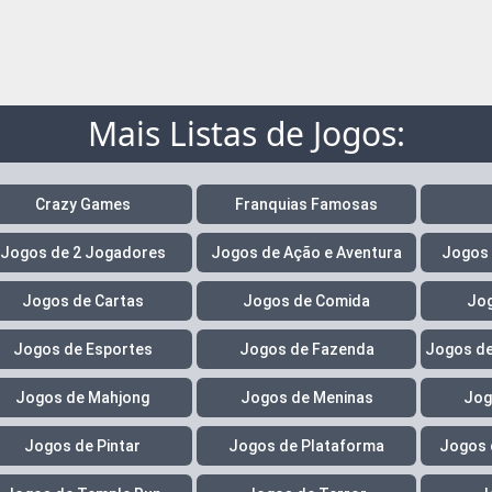
Mais Listas de Jogos:
Crazy Games
Franquias Famosas
Jogos de 2 Jogadores
Jogos de Ação e Aventura
Jogos 
Jogos de Cartas
Jogos de Comida
Jog
Jogos de Esportes
Jogos de Fazenda
Jogos de
Jogos de Mahjong
Jogos de Meninas
Jog
Jogos de Pintar
Jogos de Plataforma
Jogos 