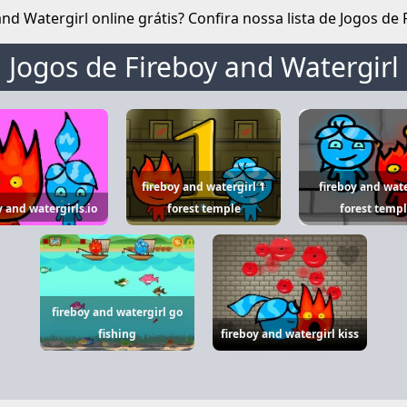
d Watergirl online grátis? Confira nossa lista de Jogos de 
Jogos de Fireboy and Watergirl
fireboy and watergirl 1
fireboy and wate
y and watergirls.io
forest temple
forest temp
fireboy and watergirl go
fishing
fireboy and watergirl kiss