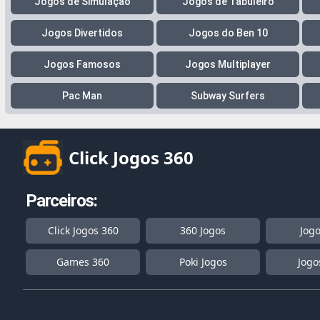
Jogos de Simulação
Jogos de Tabuleiro
Jogos Divertidos
Jogos do Ben 10
Jogos Famosos
Jogos Multiplayer
Pac Man
Subway Surfers
Click Jogos 360
Parceiros:
Click Jogos 360
360 Jogos
Jog
Games 360
Poki Jogos
Jogo