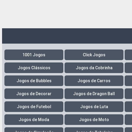
1001 Jogos
Click Jogos
Jogos Clássicos
Jogos da Cobrinha
Jogos de Bubbles
Jogos de Carros
Jogos de Decorar
Jogos de Dragon Ball
Jogos de Futebol
Jogos de Luta
Jogos de Moda
Jogos de Moto