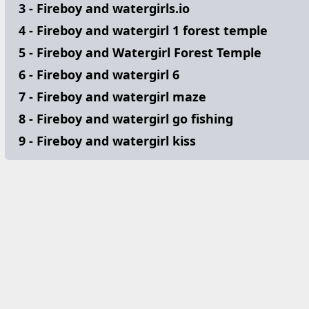
3 - Fireboy and watergirls.io
4 - Fireboy and watergirl 1 forest temple
5 - Fireboy and Watergirl Forest Temple
6 - Fireboy and watergirl 6
7 - Fireboy and watergirl maze
8 - Fireboy and watergirl go fishing
9 - Fireboy and watergirl kiss