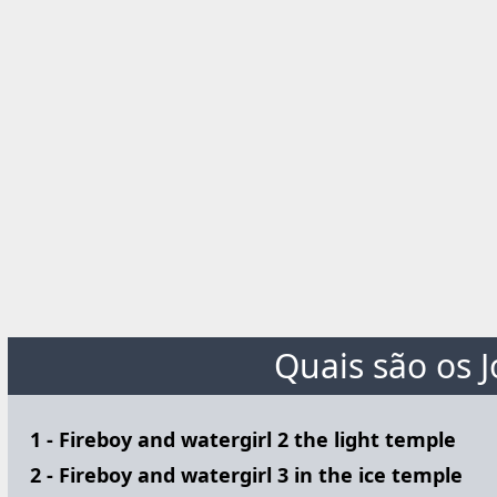
Quais são os 
1 - Fireboy and watergirl 2 the light temple
2 - Fireboy and watergirl 3 in the ice temple