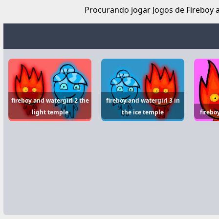
Procurando jogar Jogos de Fireboy an
fireboy and watergirl 2 the
fireboy and watergirl 3 in
light temple
the ice temple
firebo