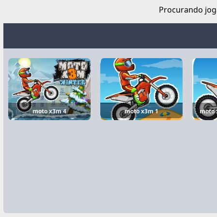
Procurando joga
moto x3m 4
moto x3m 1
moto 