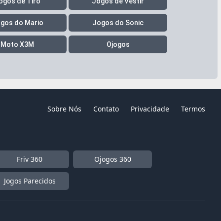
ogos de Tiro
Jogos de Vestir
gos do Mario
Jogos do Sonic
Moto X3M
Ojogos
Sobre Nós
Contato
Privacidade
Termos
Friv 360
Ojogos 360
Jogos Parecidos