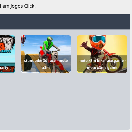
 em Jogos Click.
stunt bike 3d race - moto
moto x3m bike race game -
party
x3m
moto x3ms game