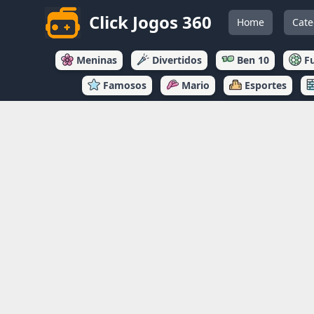
Click Jogos 360
Home
Cate
Meninas
Divertidos
Ben 10
F
Famosos
Mario
Esportes