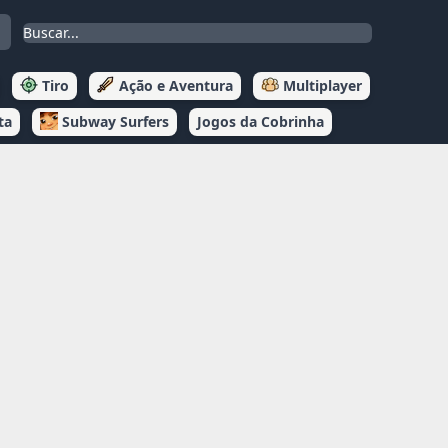
Tiro
Ação e Aventura
Multiplayer
ta
Subway Surfers
Jogos da Cobrinha