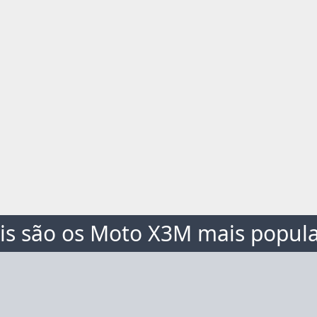
is são os Moto X3M mais popula