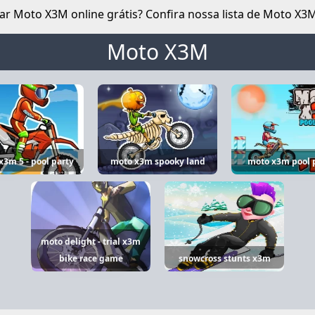
r Moto X3M online grátis? Confira nossa lista de Moto X3M
Moto X3M
x3m 5 - pool party
moto x3m spooky land
moto x3m pool 
moto delight - trial x3m
bike race game
snowcross stunts x3m