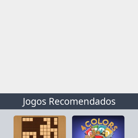
Jogos Recomendados