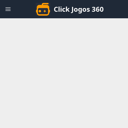
Click Jogos 360
Open main menu