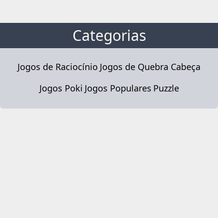
Categorias
Jogos de Raciocínio
Jogos de Quebra Cabeça
Jogos Poki
Jogos Populares
Puzzle