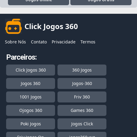
Click Jogos 360
Sobre Nós
Contato
Privacidade
Termos
Parceiros:
Click Jogos 360
360 Jogos
Jogos 360
Jogos-360
1001 Jogos
Friv 360
Ojogos 360
Games 360
Poki Jogos
Jogos Click