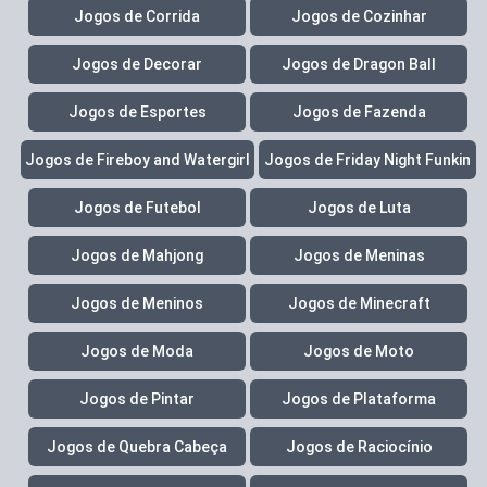
Jogos de Corrida
Jogos de Cozinhar
Jogos de Decorar
Jogos de Dragon Ball
Jogos de Esportes
Jogos de Fazenda
Jogos de Fireboy and Watergirl
Jogos de Friday Night Funkin
Jogos de Futebol
Jogos de Luta
Jogos de Mahjong
Jogos de Meninas
Jogos de Meninos
Jogos de Minecraft
Jogos de Moda
Jogos de Moto
Jogos de Pintar
Jogos de Plataforma
Jogos de Quebra Cabeça
Jogos de Raciocínio