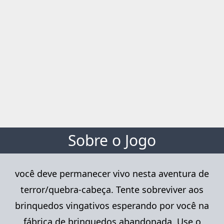
Sobre o Jogo
você deve permanecer vivo nesta aventura de
terror/quebra-cabeça. Tente sobreviver aos
brinquedos vingativos esperando por você na
fábrica de brinquedos abandonada. Use o