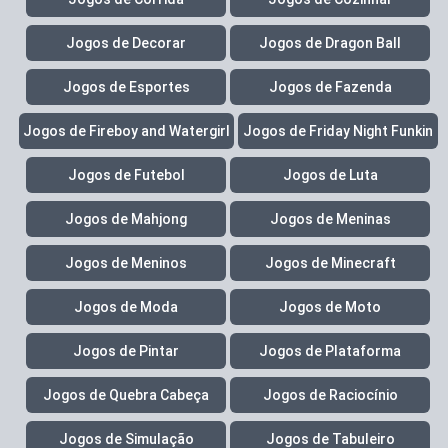
Jogos de Decorar
Jogos de Dragon Ball
Jogos de Esportes
Jogos de Fazenda
Jogos de Fireboy and Watergirl
Jogos de Friday Night Funkin
Jogos de Futebol
Jogos de Luta
Jogos de Mahjong
Jogos de Meninas
Jogos de Meninos
Jogos de Minecraft
Jogos de Moda
Jogos de Moto
Jogos de Pintar
Jogos de Plataforma
Jogos de Quebra Cabeça
Jogos de Raciocínio
Jogos de Simulação
Jogos de Tabuleiro