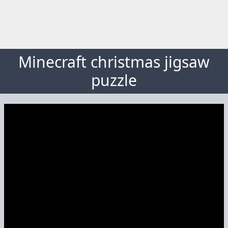
Minecraft christmas jigsaw
puzzle