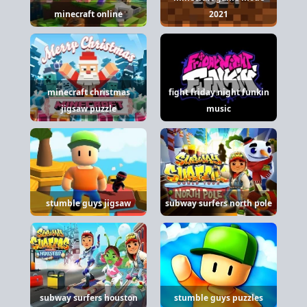
minecraft online
2021
minecraft christmas
fight friday night funkin
jigsaw puzzle
music
stumble guys jigsaw
subway surfers north pole
subway surfers houston
stumble guys puzzles