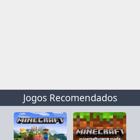
Jogos Recomendados
minecraft game mode