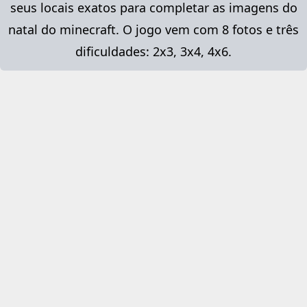
seus locais exatos para completar as imagens do
natal do minecraft. O jogo vem com 8 fotos e três
dificuldades: 2x3, 3x4, 4x6.