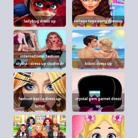
ladybug dress up
college toga party dressup
international fashion
stylist - dress up studio dr
bikini dress up
fashion battle dress up
crystal gem garnet dress
time!
up