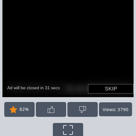
82%
Views: 3790