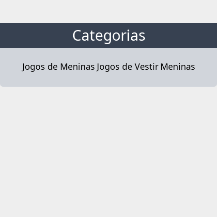
Categorias
Jogos de Meninas
Jogos de Vestir
Meninas