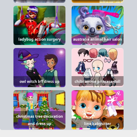
ladybug action surgery
australia animal hair salon
owl witch bff dress up
chibi anime princess doll
christmas tree decoration
and dress up
lina babysitter