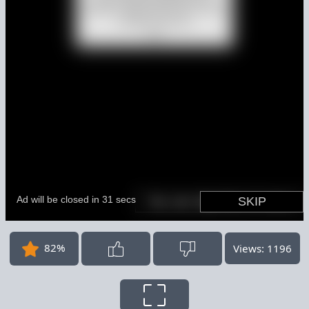
82%
Views: 1196