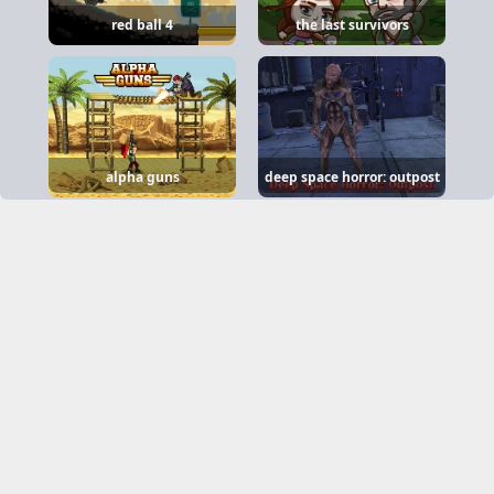
red ball 4
the last survivors
alpha guns
deep space horror: outpost