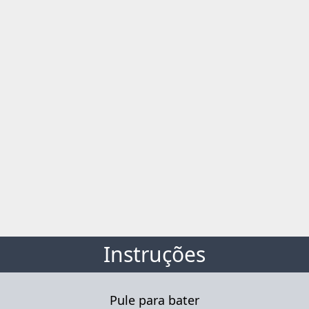
Instruções
Pule para bater