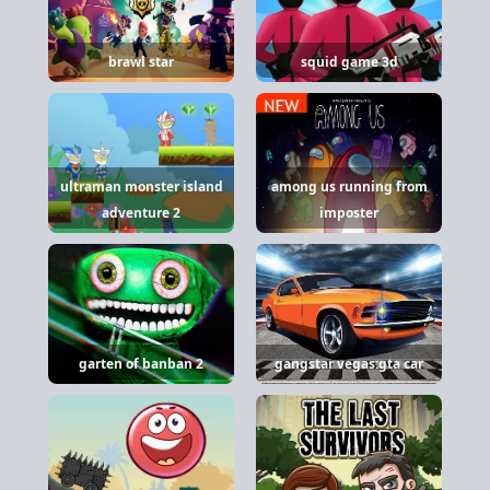
brawl star
squid game 3d
ultraman monster island
among us running from
adventure 2
imposter
garten of banban 2
gangstar vegas:gta car