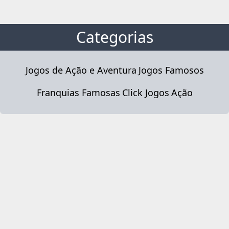
Categorias
Jogos de Ação e Aventura
Jogos Famosos
Franquias Famosas
Click Jogos
Ação