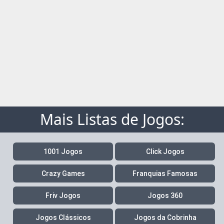
Mais Listas de Jogos:
1001 Jogos
Click Jogos
Crazy Games
Franquias Famosas
Friv Jogos
Jogos 360
Jogos Clássicos
Jogos da Cobrinha