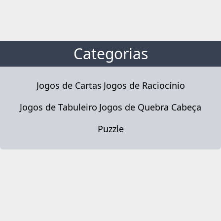
Categorias
Jogos de Cartas
Jogos de Raciocínio
Jogos de Tabuleiro
Jogos de Quebra Cabeça
Puzzle