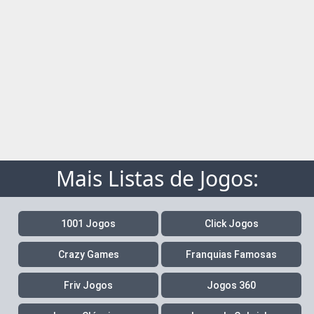
Mais Listas de Jogos:
1001 Jogos
Click Jogos
Crazy Games
Franquias Famosas
Friv Jogos
Jogos 360