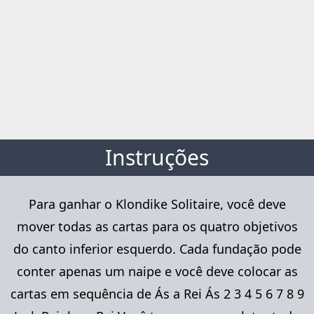
Instruções
Para ganhar o Klondike Solitaire, você deve
mover todas as cartas para os quatro objetivos
do canto inferior esquerdo. Cada fundação pode
conter apenas um naipe e você deve colocar as
cartas em sequência de Ás a Rei Ás 2 3 4 5 6 7 8 9