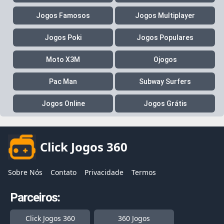
Jogos Famosos
Jogos Multiplayer
Jogos Poki
Jogos Populares
Moto X3M
Ojogos
Pac Man
Subway Surfers
Jogos Online
Jogos Grátis
Click Jogos 360
Sobre Nós
Contato
Privacidade
Termos
Parceiros:
Click Jogos 360
360 Jogos