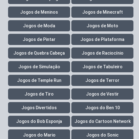
Jogos de Meninos
Jogos de Minecraft
Jogos de Moda
Jogos de Moto
Jogos de Pintar
Jogos de Plataforma
Jogos de Quebra Cabeça
Jogos de Raciocínio
Jogos de Simulação
Jogos de Tabuleiro
Jogos de Temple Run
Jogos de Terror
Jogos de Tiro
Jogos de Vestir
Jogos Divertidos
Jogos do Ben 10
Jogos do Bob Esponja
Jogos do Cartoon Network
Jogos do Mario
Jogos do Sonic