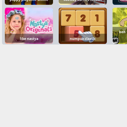
ben 
like nastya
numpuz classic