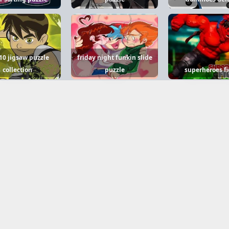
10 jigsaw puzzle
friday night funkin slide
collection
puzzle
superheroes f