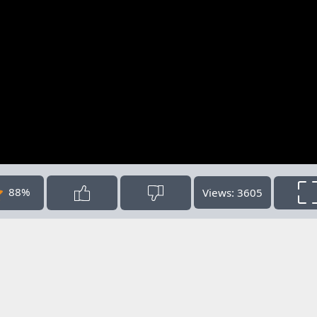
88%
Views: 3605