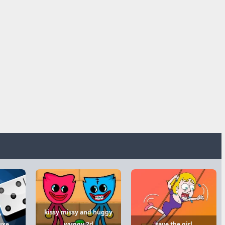
kissy missy and huggy
uxe
wuggy 2d
save the girl