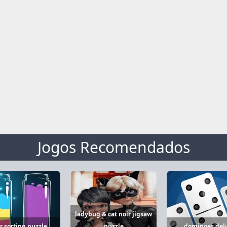
Jogos Recomendados
ladybug & cat noir jigsaw
r sorting puzzle
puzzle
dominoes del