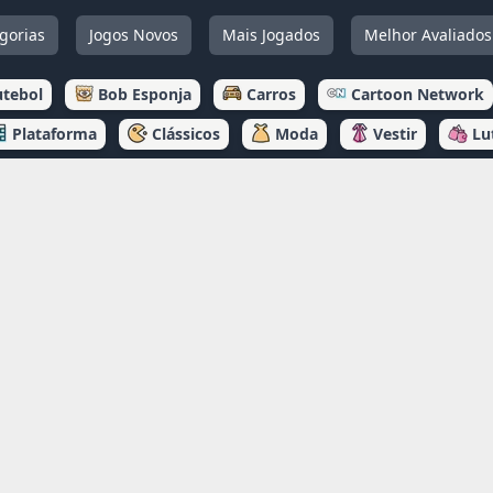
gorias
Jogos Novos
Mais Jogados
Melhor Avaliados
utebol
Bob Esponja
Carros
Cartoon Network
Plataforma
Clássicos
Moda
Vestir
Lu