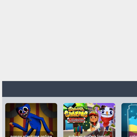
poppy playtime online
subway surfers london
colo