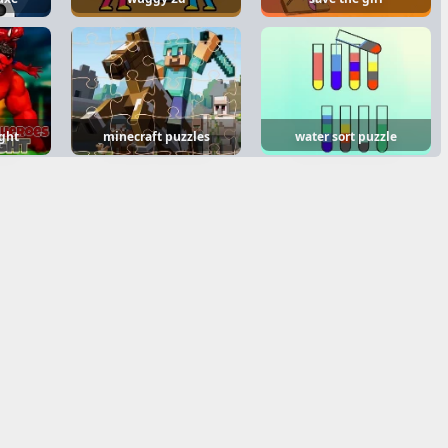
ight
minecraft puzzles
water sort puzzle