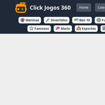
Click Jogos 360
Home
Cate
Meninas
Divertidos
Ben 10
F
Famosos
Mario
Esportes