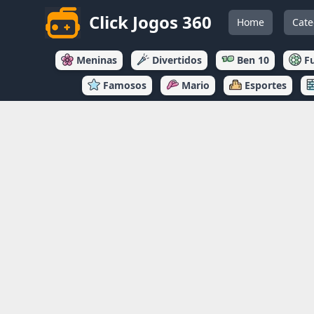
Click Jogos 360
Home
Cate
Meninas
Divertidos
Ben 10
F
Famosos
Mario
Esportes