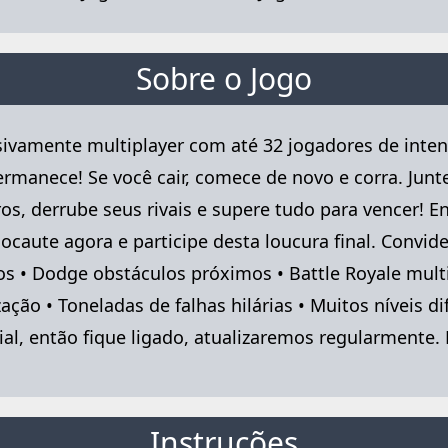
Sobre o Jogo
vamente multiplayer com até 32 jogadores de intençã
rmanece! Se você cair, comece de novo e corra. Junt
ros, derrube seus rivais e supere tudo para vencer! E
ocaute agora e participe desta loucura final. Convi
os • Dodge obstáculos próximos • Battle Royale multi
ção • Toneladas de falhas hilárias • Muitos níveis d
al, então fique ligado, atualizaremos regularmente. 
Instruções