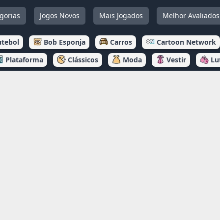
gorias
Jogos Novos
Mais Jogados
Melhor Avaliados
utebol
Bob Esponja
Carros
Cartoon Network
Plataforma
Clássicos
Moda
Vestir
Lu