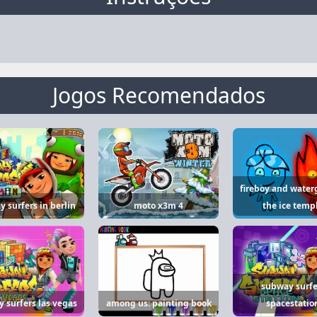
Jogos Recomendados
fireboy and waterg
 surfers in berlin
moto x3m 4
the ice temp
subway surfe
 surfers las vegas
among us: painting book
spacestatio