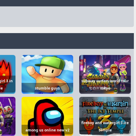
irl 3 in
subway surfers world tour
le
stumble guys
tokyo
rs
fireboy and watergirl 3 ice
n
among us online new v2
temple