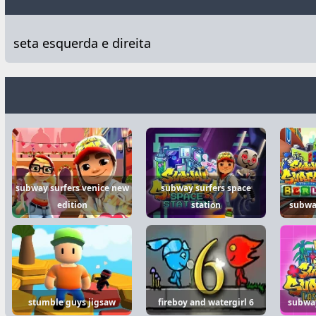
seta esquerda e direita
subway surfers venice new
subway surfers space
edition
station
subway
stumble guys jigsaw
fireboy and watergirl 6
subway