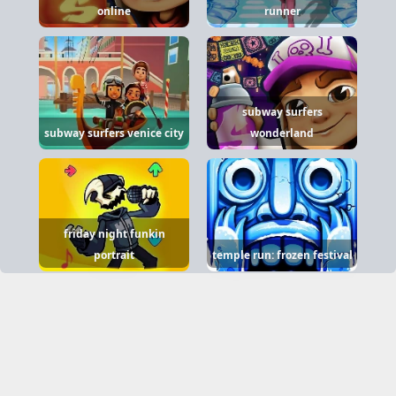
online
runner
subway surfers
subway surfers venice city
wonderland
friday night funkin
portrait
temple run: frozen festival