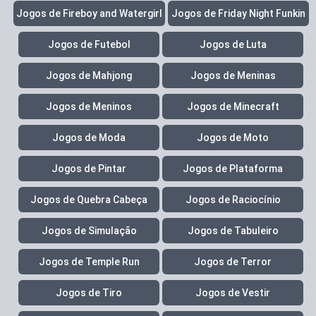
Jogos de Fireboy and Watergirl
Jogos de Friday Night Funkin
Jogos de Futebol
Jogos de Luta
Jogos de Mahjong
Jogos de Meninas
Jogos de Meninos
Jogos de Minecraft
Jogos de Moda
Jogos de Moto
Jogos de Pintar
Jogos de Plataforma
Jogos de Quebra Cabeça
Jogos de Raciocínio
Jogos de Simulação
Jogos de Tabuleiro
Jogos de Temple Run
Jogos de Terror
Jogos de Tiro
Jogos de Vestir