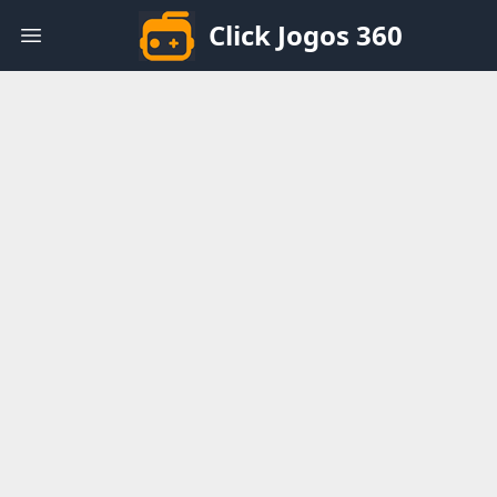
Click Jogos 360
Open main menu