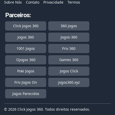
Sobre Nós
Contato
Privacidade
Termos
Parceiros:
Click Jogos 360
360 Jogos
Jogos 360
Jogos-360
1001 Jogos
Friv 360
Ojogos 360
Games 360
Poki Jogos
Jogos Click
Friv Jogos On
jogos360.xyz
Jogos Parecidos
© 2026 Click Jogos 360. Todos direitos reservados.