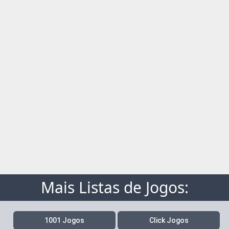
Mais Listas de Jogos:
1001 Jogos
Click Jogos