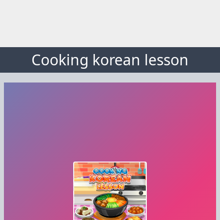
Cooking korean lesson