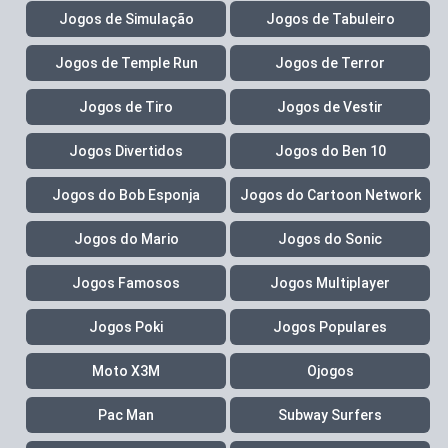
Jogos de Simulação
Jogos de Tabuleiro
Jogos de Temple Run
Jogos de Terror
Jogos de Tiro
Jogos de Vestir
Jogos Divertidos
Jogos do Ben 10
Jogos do Bob Esponja
Jogos do Cartoon Network
Jogos do Mario
Jogos do Sonic
Jogos Famosos
Jogos Multiplayer
Jogos Poki
Jogos Populares
Moto X3M
Ojogos
Pac Man
Subway Surfers