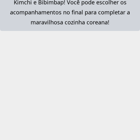
Kimchi e Bibimbap! Você pode escolher os
acompanhamentos no final para completar a
maravilhosa cozinha coreana!