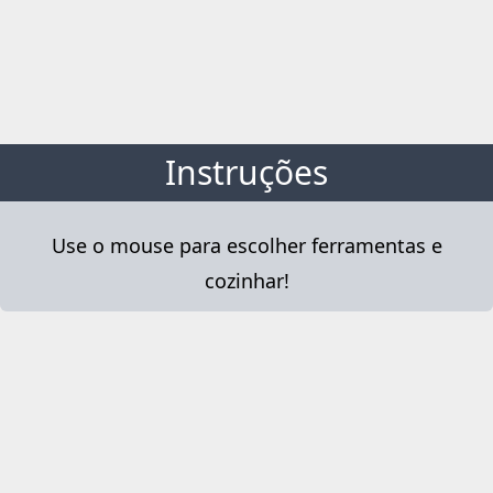
Instruções
Use o mouse para escolher ferramentas e
cozinhar!