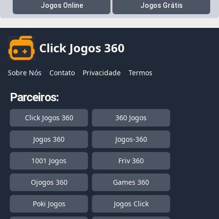
Jogos Online
Jogos Grátis
Click Jogos 360
Sobre Nós
Contato
Privacidade
Termos
Parceiros:
Click Jogos 360
360 Jogos
Jogos 360
Jogos-360
1001 Jogos
Friv 360
Ojogos 360
Games 360
Poki Jogos
Jogos Click