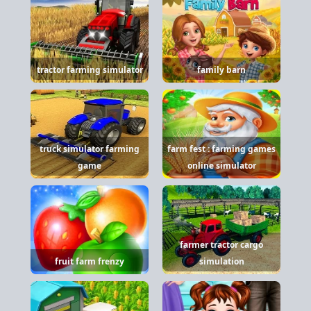
tractor farming simulator
family barn
truck simulator farming
farm fest : farming games
game
online simulator
farmer tractor cargo
fruit farm frenzy
simulation