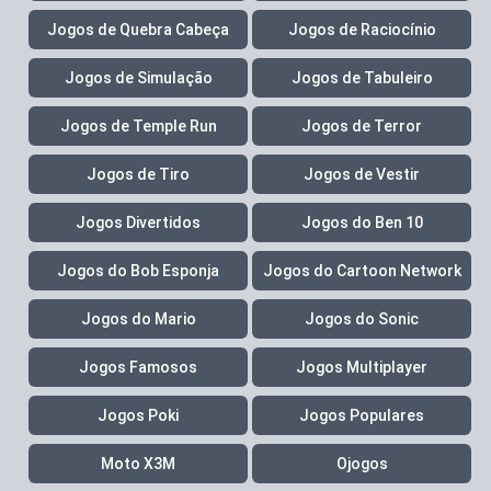
Jogos de Quebra Cabeça
Jogos de Raciocínio
Jogos de Simulação
Jogos de Tabuleiro
Jogos de Temple Run
Jogos de Terror
Jogos de Tiro
Jogos de Vestir
Jogos Divertidos
Jogos do Ben 10
Jogos do Bob Esponja
Jogos do Cartoon Network
Jogos do Mario
Jogos do Sonic
Jogos Famosos
Jogos Multiplayer
Jogos Poki
Jogos Populares
Moto X3M
Ojogos