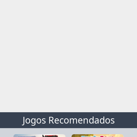
Jogos Recomendados