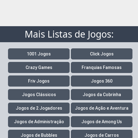
Mais Listas de Jogos:
1001 Jogos
Click Jogos
Crazy Games
Franquias Famosas
Friv Jogos
Jogos 360
Jogos Clássicos
Jogos da Cobrinha
Jogos de 2 Jogadores
Jogos de Ação e Aventura
Jogos de Administração
Jogos de Among Us
Jogos de Bubbles
Jogos de Carros