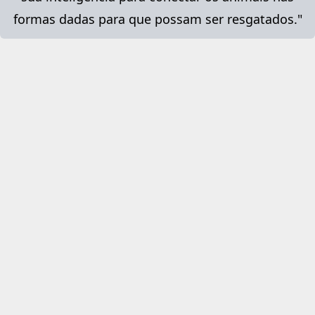
formas dadas para que possam ser resgatados."