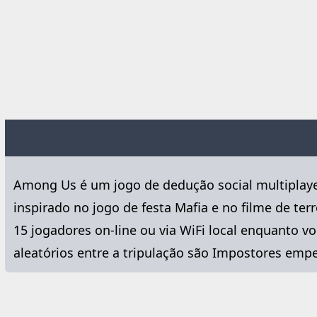
Among Us é um jogo de dedução social multiplayer
inspirado no jogo de festa Mafia e no filme de ter
15 jogadores on-line ou via WiFi local enquanto 
aleatórios entre a tripulação são Impostores em