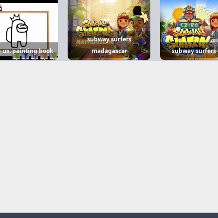
subway surfers
us: painting book
madagascar
subway surfers 