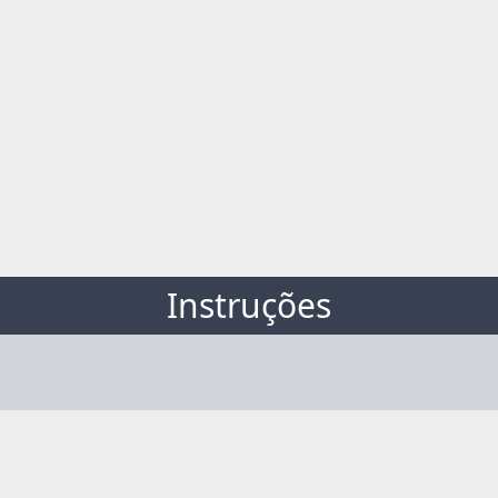
Instruções