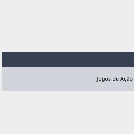
Jogos de Ação