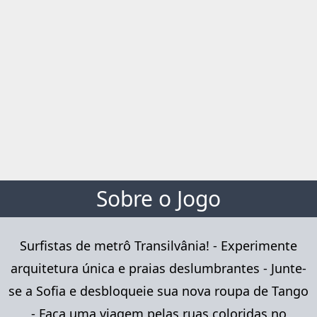
Sobre o Jogo
Surfistas de metrô Transilvânia! - Experimente
arquitetura única e praias deslumbrantes - Junte-
se a Sofia e desbloqueie sua nova roupa de Tango
- Faça uma viagem pelas ruas coloridas no