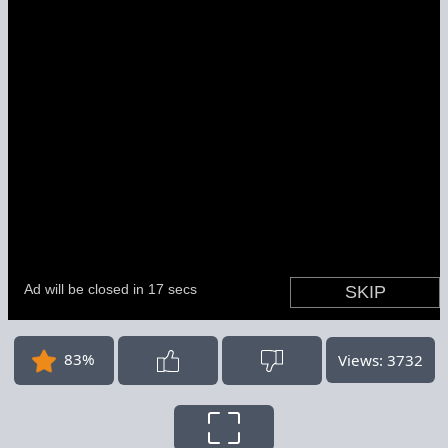
83%
Views: 3732