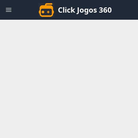
Click Jogos 360
Open main menu