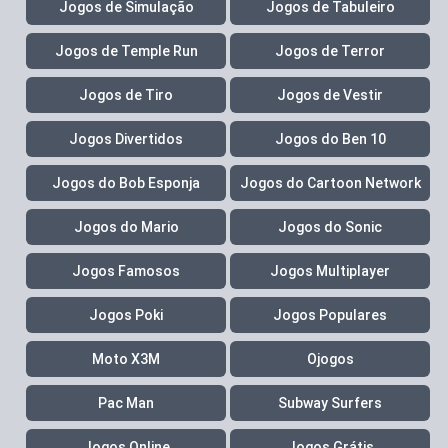
Jogos de Simulação
Jogos de Tabuleiro
Jogos de Temple Run
Jogos de Terror
Jogos de Tiro
Jogos de Vestir
Jogos Divertidos
Jogos do Ben 10
Jogos do Bob Esponja
Jogos do Cartoon Network
Jogos do Mario
Jogos do Sonic
Jogos Famosos
Jogos Multiplayer
Jogos Poki
Jogos Populares
Moto X3M
Ojogos
Pac Man
Subway Surfers
Jogos Online
Jogos Grátis