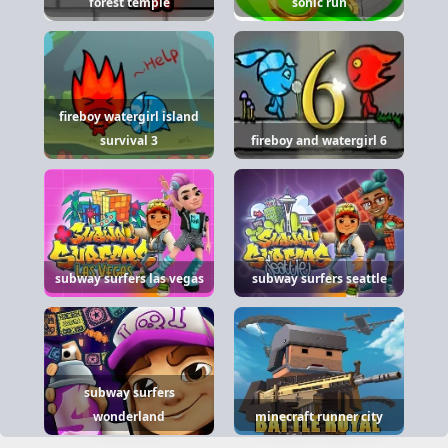
forest temple
sonic run
fireboy watergirl island
survival 3
fireboy and watergirl 6
subway surfers las vegas
subway surfers seattle
subway surfers
wonderland
minecraft runner city