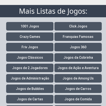
Mais Listas de Jogos:
1001 Jogos
Click Jogos
Crazy Games
Franquias Famosas
Friv Jogos
Jogos 360
Jogos Clássicos
Jogos da Cobrinha
Jogos de 2 Jogadores
Jogos de Ação e Aventura
Jogos de Administração
Jogos de Among Us
Jogos de Bubbles
Jogos de Carros
Jogos de Cartas
Jogos de Comida