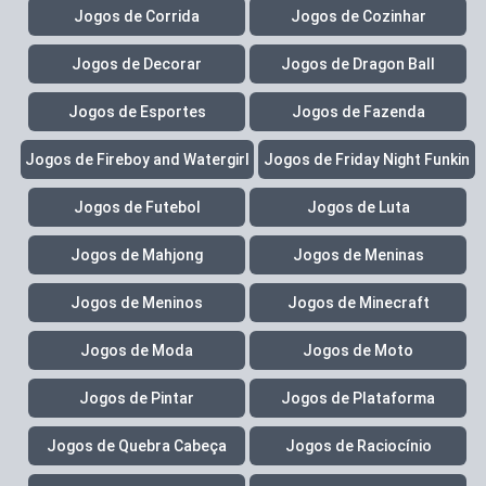
Jogos de Corrida
Jogos de Cozinhar
Jogos de Decorar
Jogos de Dragon Ball
Jogos de Esportes
Jogos de Fazenda
Jogos de Fireboy and Watergirl
Jogos de Friday Night Funkin
Jogos de Futebol
Jogos de Luta
Jogos de Mahjong
Jogos de Meninas
Jogos de Meninos
Jogos de Minecraft
Jogos de Moda
Jogos de Moto
Jogos de Pintar
Jogos de Plataforma
Jogos de Quebra Cabeça
Jogos de Raciocínio