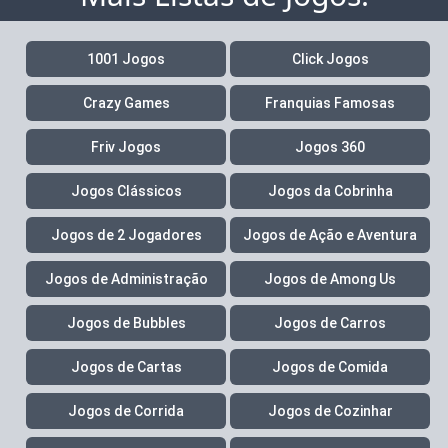
1001 Jogos
Click Jogos
Crazy Games
Franquias Famosas
Friv Jogos
Jogos 360
Jogos Clássicos
Jogos da Cobrinha
Jogos de 2 Jogadores
Jogos de Ação e Aventura
Jogos de Administração
Jogos de Among Us
Jogos de Bubbles
Jogos de Carros
Jogos de Cartas
Jogos de Comida
Jogos de Corrida
Jogos de Cozinhar