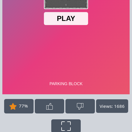
77%
Views: 1686