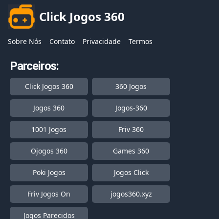
Click Jogos 360
Sobre Nós
Contato
Privacidade
Termos
Parceiros:
Click Jogos 360
360 Jogos
Jogos 360
Jogos-360
1001 Jogos
Friv 360
Ojogos 360
Games 360
Poki Jogos
Jogos Click
Friv Jogos On
jogos360.xyz
Jogos Parecidos