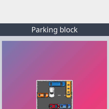
Parking block