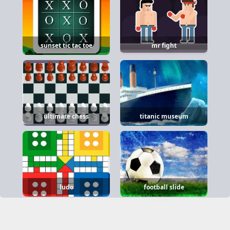
sunset tic tac toe
mr fight
ultimate chess
titanic museum
ludo
football slide