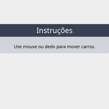
Instruções
Use mouse ou dedo para mover carros.