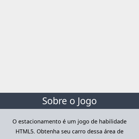
Sobre o Jogo
O estacionamento é um jogo de habilidade
HTML5. Obtenha seu carro dessa área de