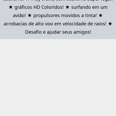
★ gráficos HD Coloridos! ★ surfando em um
avião! ★ propulsores movidos a tinta! ★
acrobacias de alto voo em velocidade de raios! ★
Desafio e ajudar seus amigos!