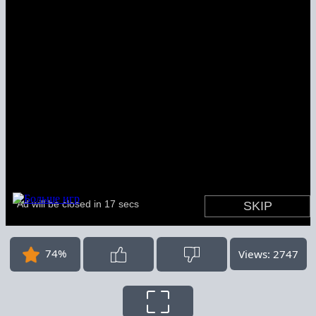
74%
Views: 2747