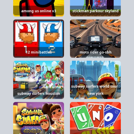
among us online v3
stickman parkour skyland
12 minibattles
moto rider go-sbh
subway surfers world tour :
subway surfers houston
new york