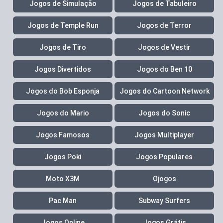
Jogos de Simulação
Jogos de Tabuleiro
Jogos de Temple Run
Jogos de Terror
Jogos de Tiro
Jogos de Vestir
Jogos Divertidos
Jogos do Ben 10
Jogos do Bob Esponja
Jogos do Cartoon Network
Jogos do Mario
Jogos do Sonic
Jogos Famosos
Jogos Multiplayer
Jogos Poki
Jogos Populares
Moto X3M
Ojogos
Pac Man
Subway Surfers
Jogos Online
Jogos Grátis