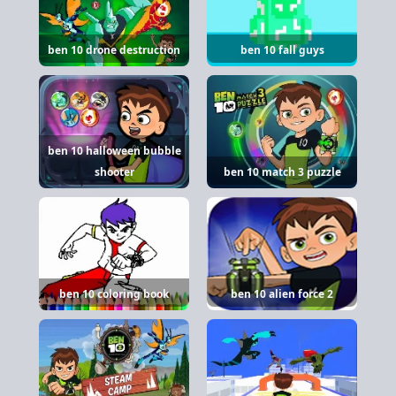
ben 10 drone destruction
ben 10 fall guys
ben 10 halloween bubble
shooter
ben 10 match 3 puzzle
ben 10 coloring book
ben 10 alien force 2