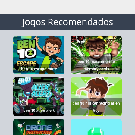
Jogos Recomendados
ben 10 matching the
ben 10 escape route
memory cards
ben 10 hill car racing alien
ben 10 alien alert
boy