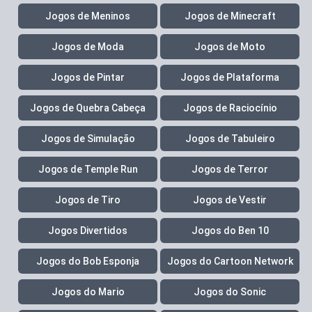
Jogos de Meninos
Jogos de Minecraft
Jogos de Moda
Jogos de Moto
Jogos de Pintar
Jogos de Plataforma
Jogos de Quebra Cabeça
Jogos de Raciocínio
Jogos de Simulação
Jogos de Tabuleiro
Jogos de Temple Run
Jogos de Terror
Jogos de Tiro
Jogos de Vestir
Jogos Divertidos
Jogos do Ben 10
Jogos do Bob Esponja
Jogos do Cartoon Network
Jogos do Mario
Jogos do Sonic