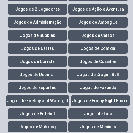
Jogos de 2 Jogadores
Jogos de Ação e Aventura
Jogos de Administração
Jogos de Among Us
Jogos de Bubbles
Jogos de Carros
Jogos de Cartas
Jogos de Comida
Jogos de Corrida
Jogos de Cozinhar
Jogos de Decorar
Jogos de Dragon Ball
Jogos de Esportes
Jogos de Fazenda
Jogos de Fireboy and Watergirl
Jogos de Friday Night Funkin
Jogos de Futebol
Jogos de Luta
Jogos de Mahjong
Jogos de Meninas