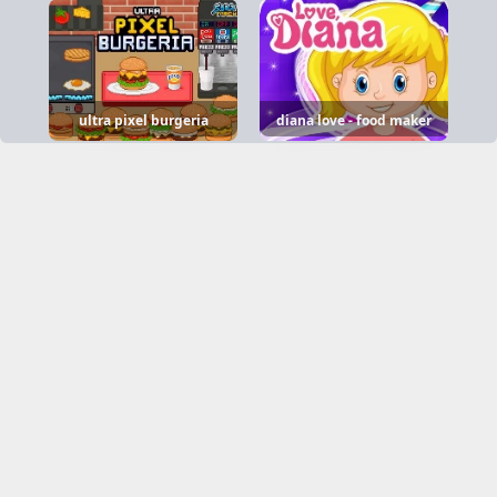
ultra pixel burgeria
diana love - food make‪r