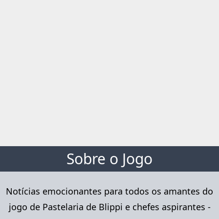
Sobre o Jogo
Notícias emocionantes para todos os amantes do
jogo de Pastelaria de Blippi e chefes aspirantes -