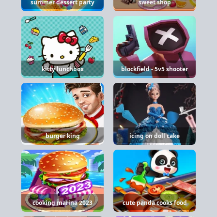
summer dessert party
sweet shop
kitty lunchbox
blockfield - 5v5 shooter
burger king
icing on doll cake
cooking marina 2023
cute panda cooks food