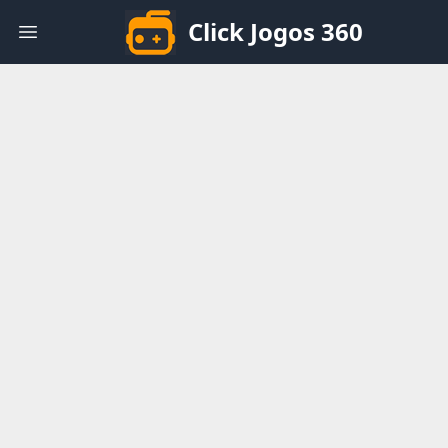
Click Jogos 360
Open main menu