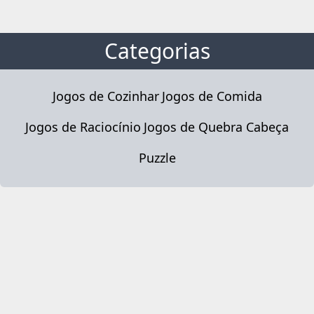
Categorias
Jogos de Cozinhar
Jogos de Comida
Jogos de Raciocínio
Jogos de Quebra Cabeça
Puzzle