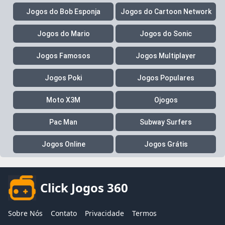
Jogos do Bob Esponja
Jogos do Cartoon Network
Jogos do Mario
Jogos do Sonic
Jogos Famosos
Jogos Multiplayer
Jogos Poki
Jogos Populares
Moto X3M
Ojogos
Pac Man
Subway Surfers
Jogos Online
Jogos Grátis
Click Jogos 360
Sobre Nós
Contato
Privacidade
Termos