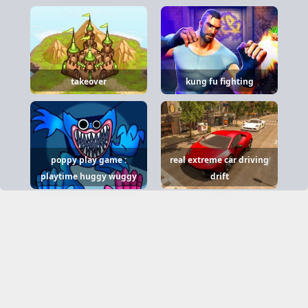
takeover
kung fu fighting
poppy play game :
real extreme car driving
playtime huggy wuggy
drift