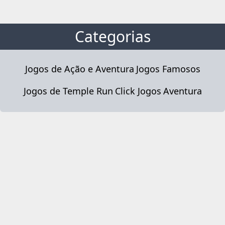
Categorias
Jogos de Ação e Aventura
Jogos Famosos
Jogos de Temple Run
Click Jogos
Aventura