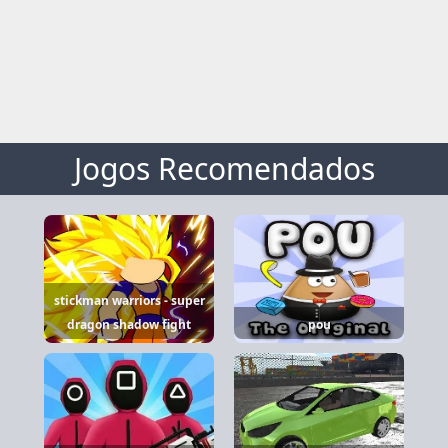
Jogos Recomendados
stickman warriors - super
dragon shadow fight
pou