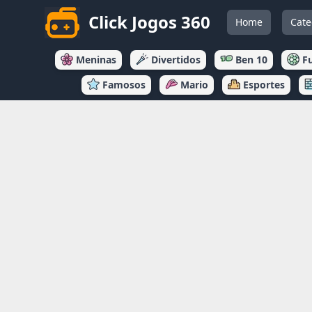
Click Jogos 360
Home
Cate
Meninas
Divertidos
Ben 10
F
Famosos
Mario
Esportes