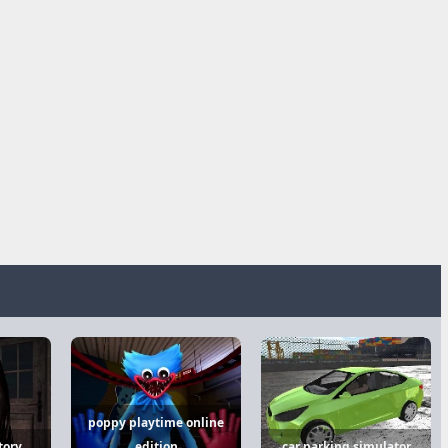
poppy playtime online
tory
edition
car parking simulator