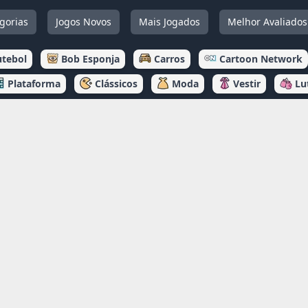
gorias
Jogos Novos
Mais Jogados
Melhor Avaliados
utebol
Bob Esponja
Carros
Cartoon Network
Plataforma
Clássicos
Moda
Vestir
Lu