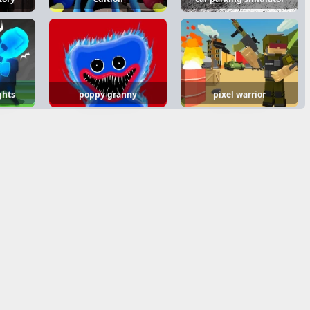
ghts
poppy granny
pixel warrior