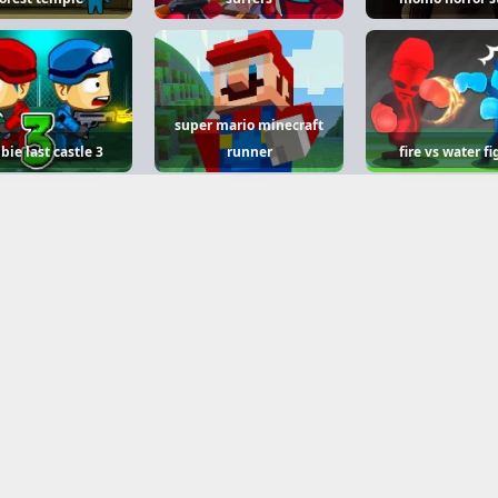
super mario minecraft
ie last castle 3
runner
fire vs water fi