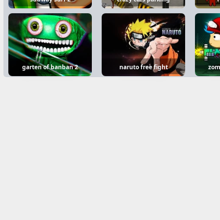
garten of banban 2
naruto free fight
zomb