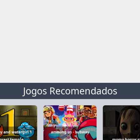
Jogos Recomendados
oy and watergirl 1
amoung us - subway
orest temple
surfers
momo horror s