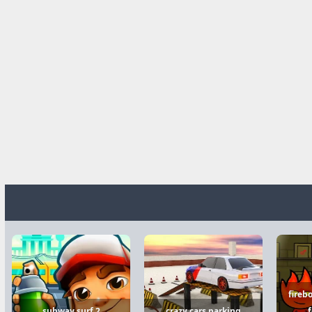
fireb
subway surf 2
crazy cars parking
f