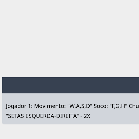
Jogador 1: Movimento: "W,A,S,D" Soco: "F,G,H" Chut
"SETAS ESQUERDA-DIREITA" - 2X