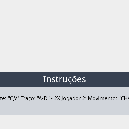
Instruções
e: "C,V" Traço: "A-D" - 2X Jogador 2: Movimento: "CHA