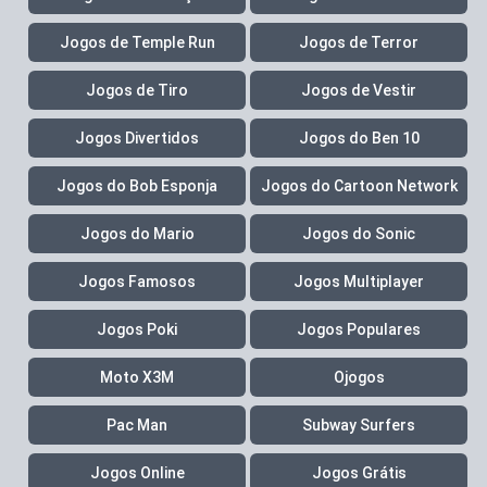
Jogos de Temple Run
Jogos de Terror
Jogos de Tiro
Jogos de Vestir
Jogos Divertidos
Jogos do Ben 10
Jogos do Bob Esponja
Jogos do Cartoon Network
Jogos do Mario
Jogos do Sonic
Jogos Famosos
Jogos Multiplayer
Jogos Poki
Jogos Populares
Moto X3M
Ojogos
Pac Man
Subway Surfers
Jogos Online
Jogos Grátis