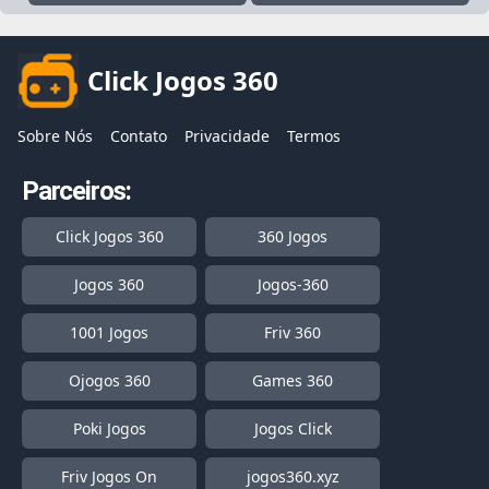
Click Jogos 360
Sobre Nós
Contato
Privacidade
Termos
Parceiros:
Click Jogos 360
360 Jogos
Jogos 360
Jogos-360
1001 Jogos
Friv 360
Ojogos 360
Games 360
Poki Jogos
Jogos Click
Friv Jogos On
jogos360.xyz