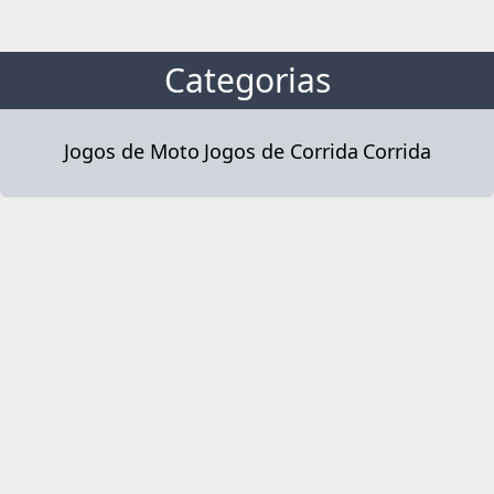
Categorias
Jogos de Moto
Jogos de Corrida
Corrida