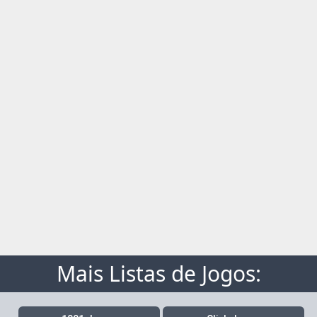
Mais Listas de Jogos: