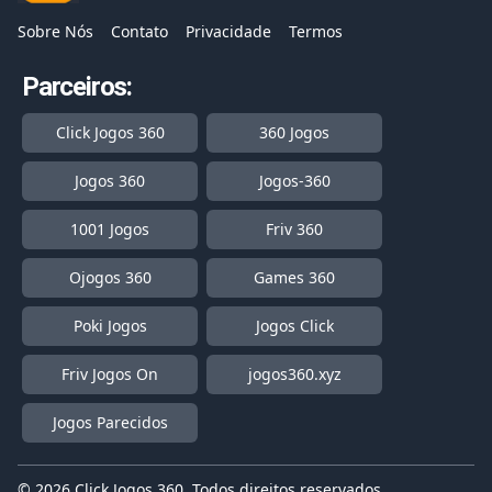
Sobre Nós
Contato
Privacidade
Termos
Parceiros:
Click Jogos 360
360 Jogos
Jogos 360
Jogos-360
1001 Jogos
Friv 360
Ojogos 360
Games 360
Poki Jogos
Jogos Click
Friv Jogos On
jogos360.xyz
Jogos Parecidos
© 2026 Click Jogos 360. Todos direitos reservados.