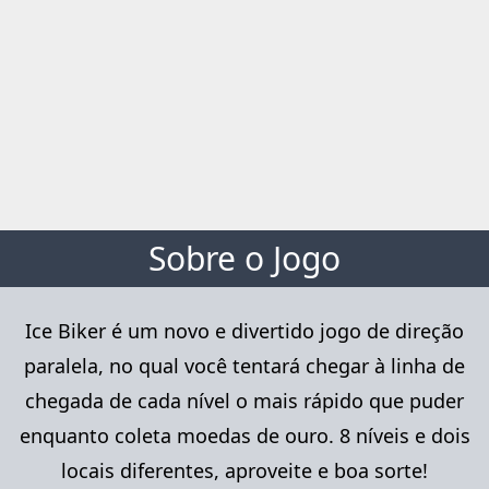
Sobre o Jogo
Ice Biker é um novo e divertido jogo de direção
paralela, no qual você tentará chegar à linha de
chegada de cada nível o mais rápido que puder
enquanto coleta moedas de ouro. 8 níveis e dois
locais diferentes, aproveite e boa sorte!