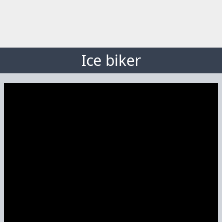
Ice biker