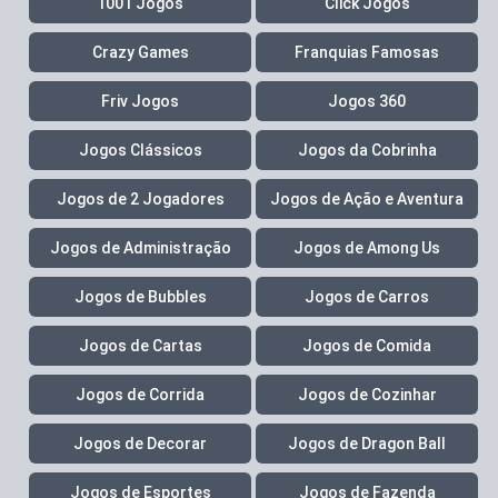
1001 Jogos
Click Jogos
Crazy Games
Franquias Famosas
Friv Jogos
Jogos 360
Jogos Clássicos
Jogos da Cobrinha
Jogos de 2 Jogadores
Jogos de Ação e Aventura
Jogos de Administração
Jogos de Among Us
Jogos de Bubbles
Jogos de Carros
Jogos de Cartas
Jogos de Comida
Jogos de Corrida
Jogos de Cozinhar
Jogos de Decorar
Jogos de Dragon Ball
Jogos de Esportes
Jogos de Fazenda