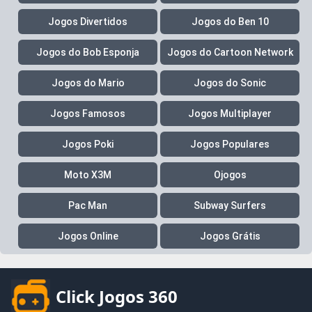
Jogos Divertidos
Jogos do Ben 10
Jogos do Bob Esponja
Jogos do Cartoon Network
Jogos do Mario
Jogos do Sonic
Jogos Famosos
Jogos Multiplayer
Jogos Poki
Jogos Populares
Moto X3M
Ojogos
Pac Man
Subway Surfers
Jogos Online
Jogos Grátis
Click Jogos 360