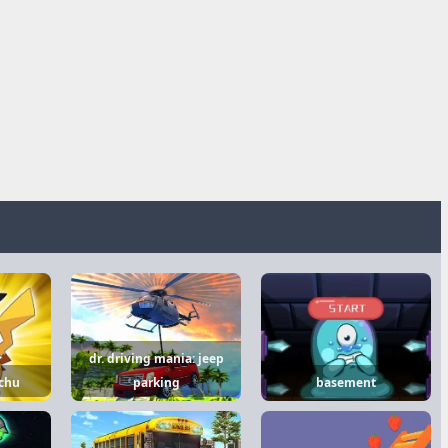
dr. driving mania: jeep
chu
parking
basement