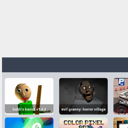
fish 
baldi's basics v1.4.3
evil granny: horror village