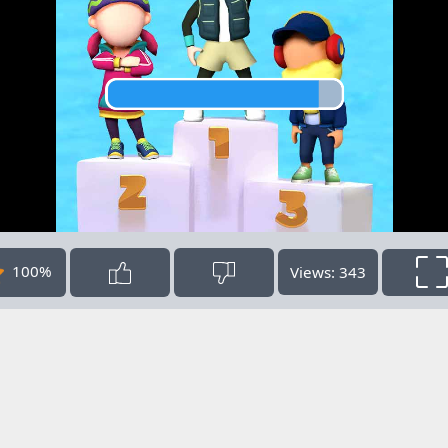
100%
Views: 343