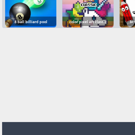
8 ball billiard pool
color pixel art classic
bt