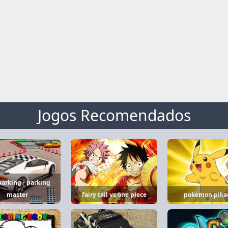
Jogos Recomendados
parking - parking
master
fairy tail vs one piece
pokemon pika