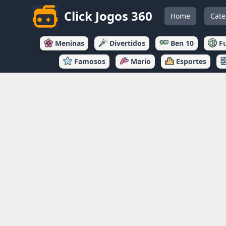
Click Jogos 360
Home
Cate
Meninas
Divertidos
Ben 10
F
Famosos
Mario
Esportes