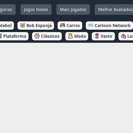
gorias
Jogos Novos
Mais Jogados
Melhor Avaliados
utebol
Bob Esponja
Carros
Cartoon Network
Plataforma
Clássicos
Moda
Vestir
Lu