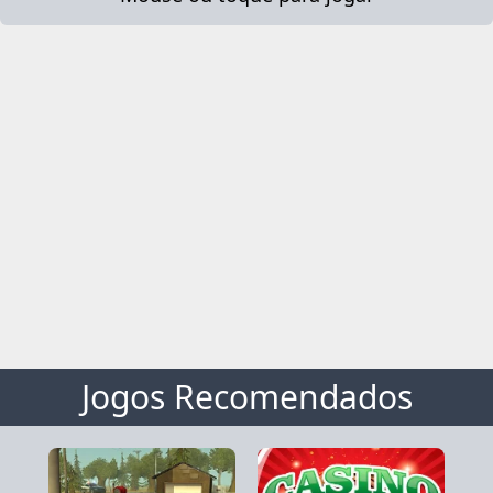
Jogos Recomendados