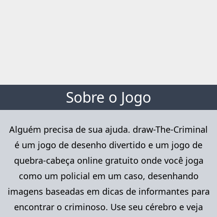
Sobre o Jogo
Alguém precisa de sua ajuda. draw-The-Criminal
é um jogo de desenho divertido e um jogo de
quebra-cabeça online gratuito onde você joga
como um policial em um caso, desenhando
imagens baseadas em dicas de informantes para
encontrar o criminoso. Use seu cérebro e veja