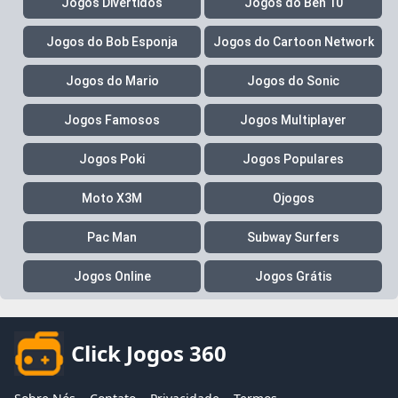
Jogos Divertidos
Jogos do Ben 10
Jogos do Bob Esponja
Jogos do Cartoon Network
Jogos do Mario
Jogos do Sonic
Jogos Famosos
Jogos Multiplayer
Jogos Poki
Jogos Populares
Moto X3M
Ojogos
Pac Man
Subway Surfers
Jogos Online
Jogos Grátis
Click Jogos 360