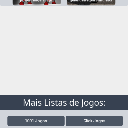
power rangers fight
gelandewagen simulator
Mais Listas de Jogos:
1001 Jogos
Click Jogos