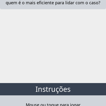
quem é o mais eficiente para lidar com o caso?
Instruções
Mouse ou toque para jogar