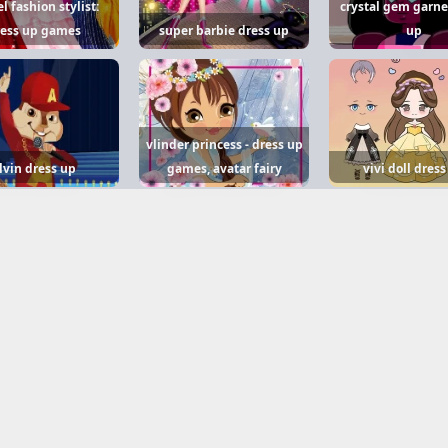
 fashion stylist:
crystal gem garne
ress up games
super barbie dress up
up
vlinder princess - dress up
lvin dress up
games, avatar fairy
vivi doll dress