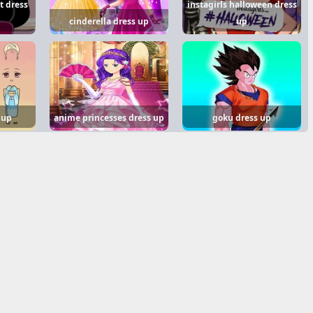
t dress
instagirls halloween dress
cinderella dress up
up
 up
anime princesses dress up
goku dress up