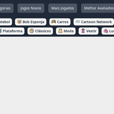
gorias
Jogos Novos
Mais Jogados
Melhor Avaliados
utebol
Bob Esponja
Carros
Cartoon Network
Plataforma
Clássicos
Moda
Vestir
Lu