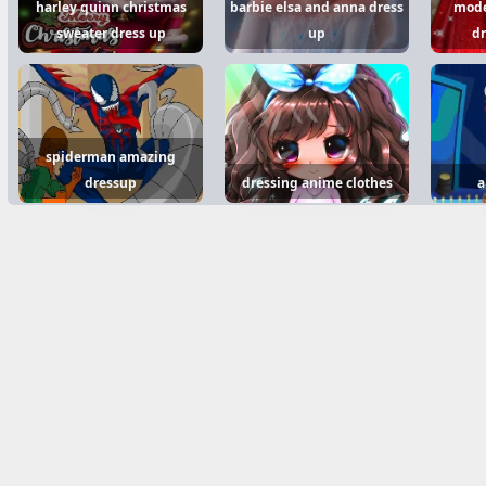
harley quinn christmas
barbie elsa and anna dress
model
sweater dress up
up
d
spiderman amazing
dressup
dressing anime clothes
a