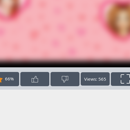
66%
Views: 565