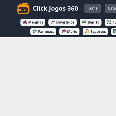
Click Jogos 360
Home
Cate
Meninas
Divertidos
Ben 10
F
Famosos
Mario
Esportes