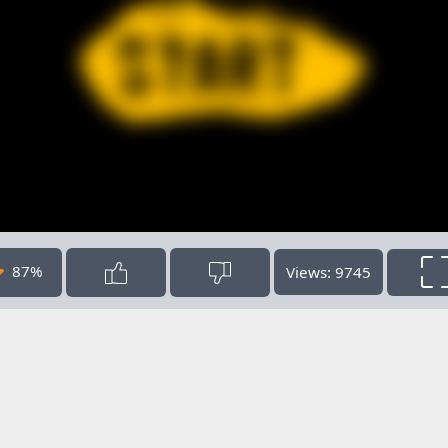
87%
Views: 9745