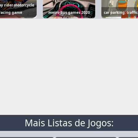
y rider motorcycle
racing game
metro bus games 2020
car parking: traffi
Mais Listas de Jogos: