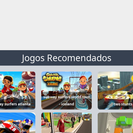
Jogos Recomendados
subway surfers world tour
y surfers atlanta
- iceland
two stunts