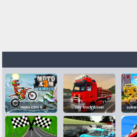
moto x3m 4
city truck driver
subwa