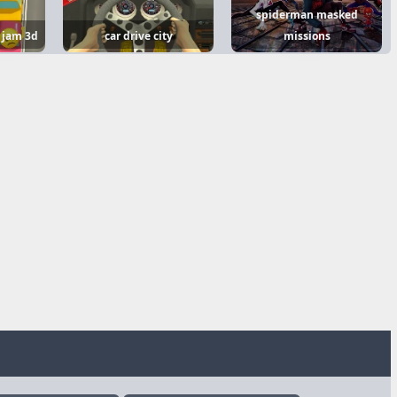
spiderman masked
c jam 3d
car drive city
missions