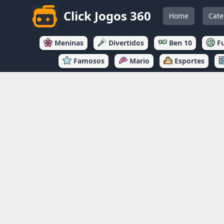
Click Jogos 360
Home
Cate
Meninas
Divertidos
Ben 10
F
Famosos
Mario
Esportes