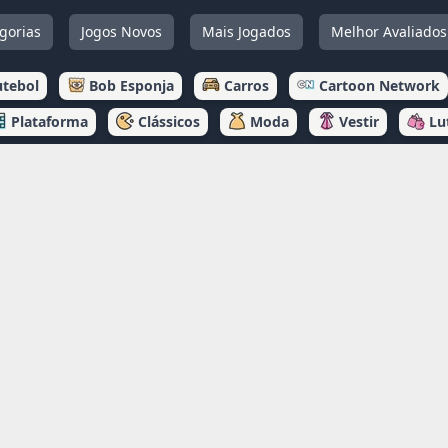
gorias
Jogos Novos
Mais Jogados
Melhor Avaliados
utebol
Bob Esponja
Carros
Cartoon Network
Plataforma
Clássicos
Moda
Vestir
Lu