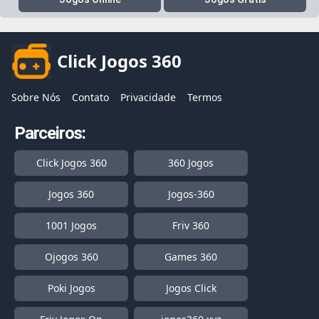
Click Jogos 360
Sobre Nós
Contato
Privacidade
Termos
Parceiros:
Click Jogos 360
360 Jogos
Jogos 360
Jogos-360
1001 Jogos
Friv 360
Ojogos 360
Games 360
Poki Jogos
Jogos Click