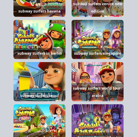
subway surfers venice new
subway surfers havana
edition
subway surfers in berlin
subway surfers singapore
subway surfers world tour :
subway surfers seoul
arabia