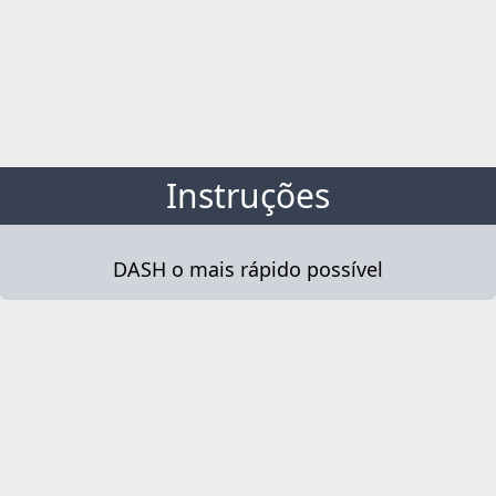
Instruções
DASH o mais rápido possível