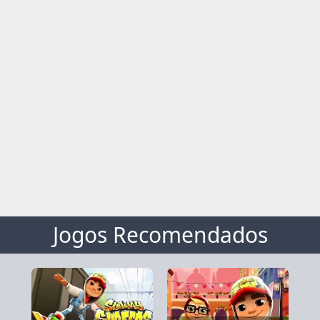
Jogos Recomendados