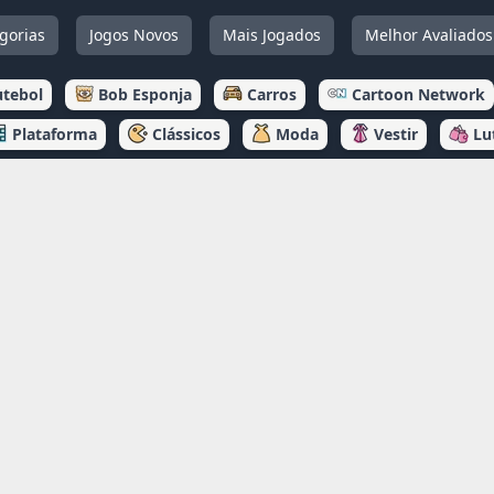
gorias
Jogos Novos
Mais Jogados
Melhor Avaliados
utebol
Bob Esponja
Carros
Cartoon Network
Plataforma
Clássicos
Moda
Vestir
Lu