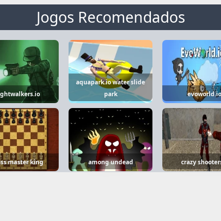
Jogos Recomendados
aquapark.io water slide
ghtwalkers.io
park
evoworld.i
ss master king
among undead
crazy shooter