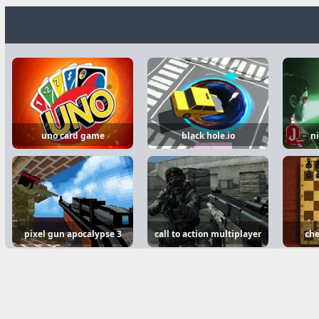
uno card game
black hole.io
ni
pixel gun apocalypse 3
call to action multiplayer
che