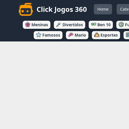
Click Jogos 360
Home
Cate
Meninas
Divertidos
Ben 10
F
Famosos
Mario
Esportes