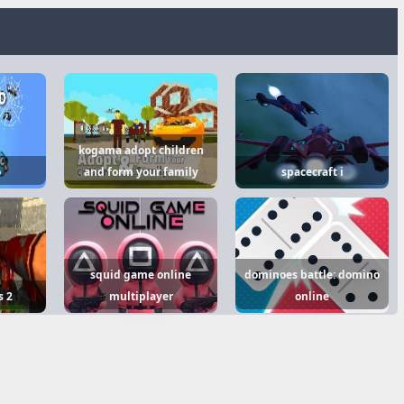
kogama adopt children
o
and form your family
spacecraft i
squid game online
dominoes battle: domino
s 2
multiplayer
online