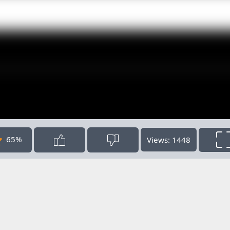
65%
Views: 1448