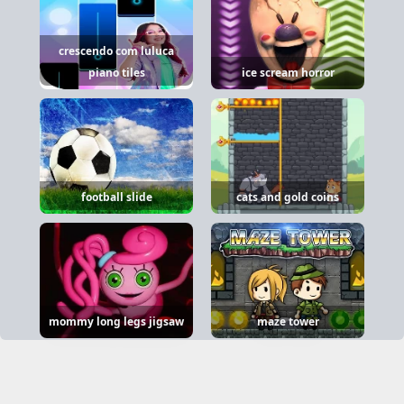
crescendo com luluca
piano tiles
ice scream horror
football slide
cats and gold coins
mommy long legs jigsaw
maze tower