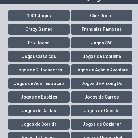
1001 Jogos
Click Jogos
Crazy Games
Franquias Famosas
Friv Jogos
Jogos 360
Jogos Clássicos
Jogos da Cobrinha
Jogos de 2 Jogadores
Jogos de Ação e Aventura
Jogos de Administração
Jogos de Among Us
Jogos de Bubbles
Jogos de Carros
Jogos de Cartas
Jogos de Comida
Jogos de Corrida
Jogos de Cozinhar
Jogos de Decorar
Jogos de Dragon Ball