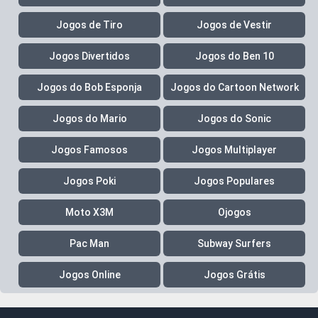
Jogos de Tiro
Jogos de Vestir
Jogos Divertidos
Jogos do Ben 10
Jogos do Bob Esponja
Jogos do Cartoon Network
Jogos do Mario
Jogos do Sonic
Jogos Famosos
Jogos Multiplayer
Jogos Poki
Jogos Populares
Moto X3M
Ojogos
Pac Man
Subway Surfers
Jogos Online
Jogos Grátis