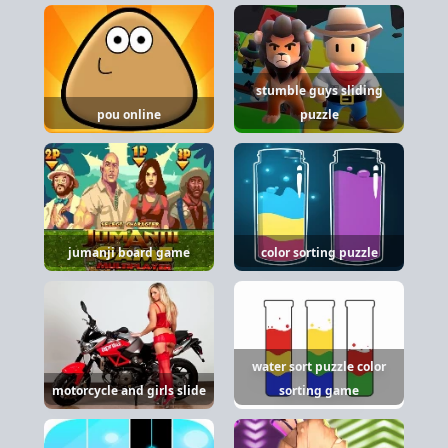
stumble guys sliding
pou online
puzzle
jumanji board game
color sorting puzzle
water sort puzzle color
motorcycle and girls slide
sorting game