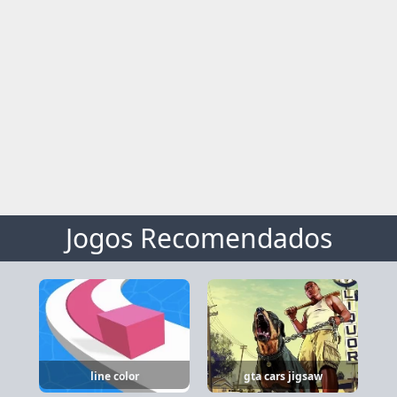
Jogos Recomendados
line color
gta cars jigsaw