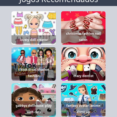
christmas fashion nail
lovely doll creator
salon
tiktok divas shacket
fashion
crazy dentist
gabbys dollhouse: play
fantasy avatar: anime
with cats
dress up