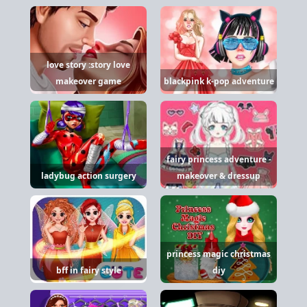
love story :story love
makeover game
blackpink k-pop adventure
fairy princess adventure -
ladybug action surgery
makeover & dressup
princess magic christmas
bff in fairy style
diy