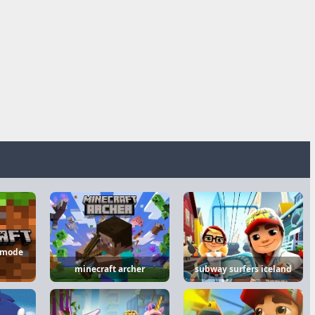
 mode
minecraft archer
subway surfers iceland