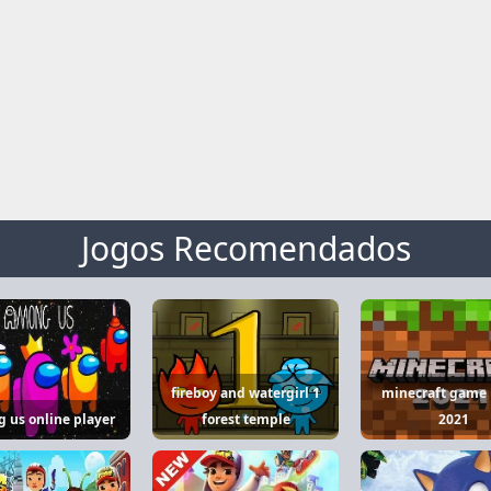
Jogos Recomendados
fireboy and watergirl 1
minecraft game
 us online player
forest temple
2021