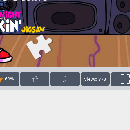
60%
Views: 873