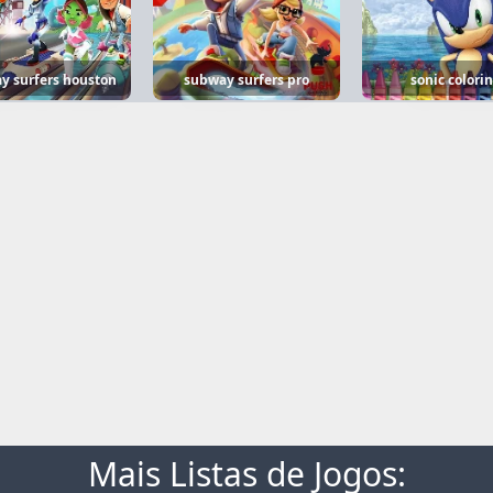
y surfers houston
subway surfers pro
sonic colori
Mais Listas de Jogos: