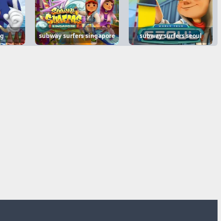
ng
subway surfers singapore
subway surfers seoul