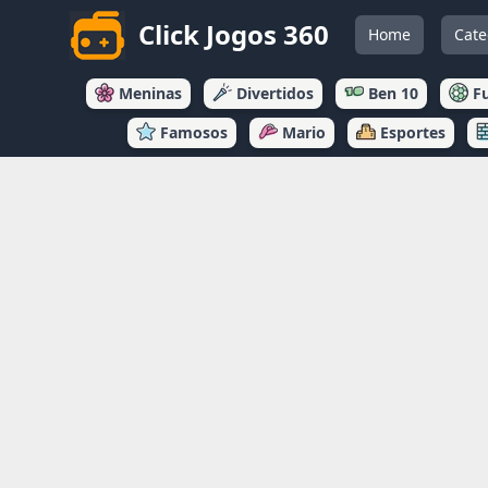
Click Jogos 360
Home
Cate
Meninas
Divertidos
Ben 10
F
Famosos
Mario
Esportes