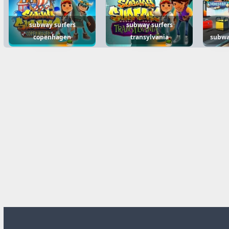
subway surfers
subway surfers
copenhagen
transylvania
subwa