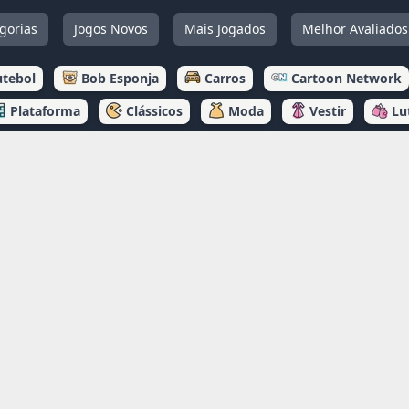
gorias
Jogos Novos
Mais Jogados
Melhor Avaliados
utebol
Bob Esponja
Carros
Cartoon Network
Plataforma
Clássicos
Moda
Vestir
Lu