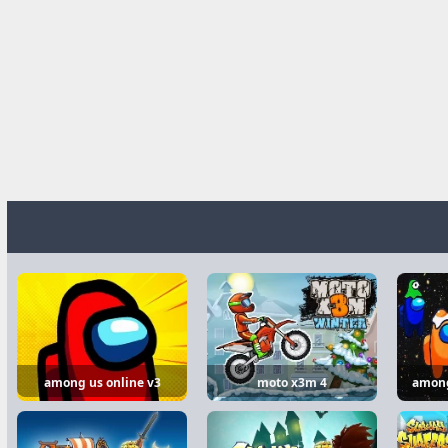
among us online v3
moto x3m 4
among