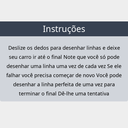
Instruções
Deslize os dedos para desenhar linhas e deixe
seu carro ir até o final Note que você só pode
desenhar uma linha uma vez de cada vez Se ele
falhar você precisa começar de novo Você pode
desenhar a linha perfeita de uma vez para
terminar o final Dê-lhe uma tentativa