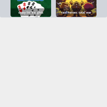
crazy little eights
raid heroes: total war