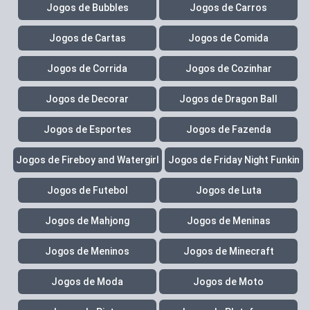
Jogos de Bubbles
Jogos de Carros
Jogos de Cartas
Jogos de Comida
Jogos de Corrida
Jogos de Cozinhar
Jogos de Decorar
Jogos de Dragon Ball
Jogos de Esportes
Jogos de Fazenda
Jogos de Fireboy and Watergirl
Jogos de Friday Night Funkin
Jogos de Futebol
Jogos de Luta
Jogos de Mahjong
Jogos de Meninas
Jogos de Meninos
Jogos de Minecraft
Jogos de Moda
Jogos de Moto