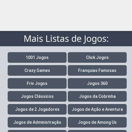
Mais Listas de Jogos:
1001 Jogos
Click Jogos
Crazy Games
Franquias Famosas
Friv Jogos
Jogos 360
Jogos Clássicos
Jogos da Cobrinha
Jogos de 2 Jogadores
Jogos de Ação e Aventura
Jogos de Administração
Jogos de Among Us