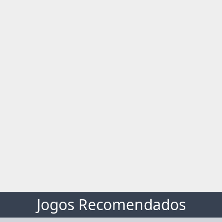
Jogos Recomendados