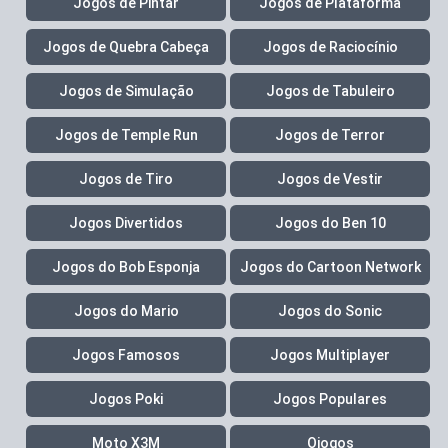
Jogos de Pintar
Jogos de Plataforma
Jogos de Quebra Cabeça
Jogos de Raciocínio
Jogos de Simulação
Jogos de Tabuleiro
Jogos de Temple Run
Jogos de Terror
Jogos de Tiro
Jogos de Vestir
Jogos Divertidos
Jogos do Ben 10
Jogos do Bob Esponja
Jogos do Cartoon Network
Jogos do Mario
Jogos do Sonic
Jogos Famosos
Jogos Multiplayer
Jogos Poki
Jogos Populares
Moto X3M
Ojogos