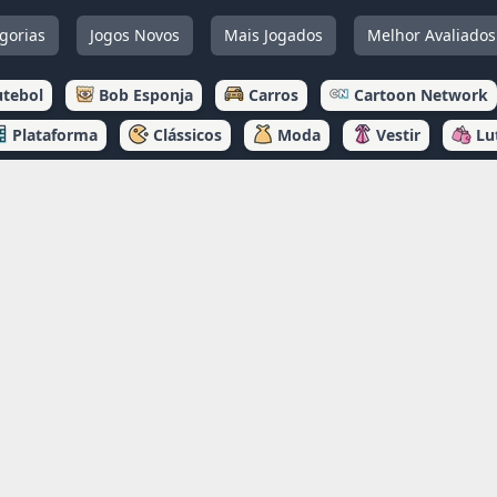
gorias
Jogos Novos
Mais Jogados
Melhor Avaliados
utebol
Bob Esponja
Carros
Cartoon Network
Plataforma
Clássicos
Moda
Vestir
Lu