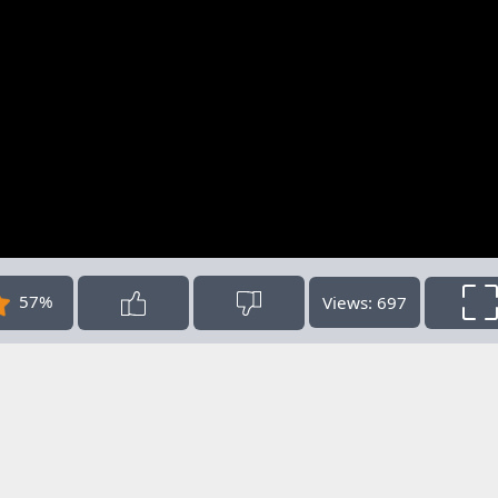
57%
Views: 697