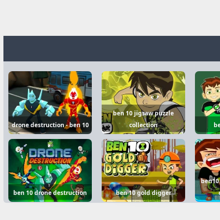
ben 10 jigsaw puzzle
drone destruction - ben 10
collection
be
ben10 
ben 10 drone destruction
ben 10 gold digger