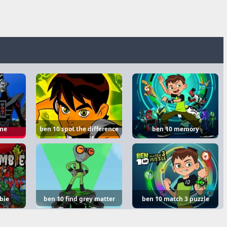
me
ben 10 spot the difference
ben 10 memory
bie
ben 10 find grey matter
ben 10 match 3 puzzle