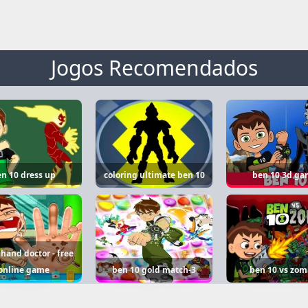
Jogos Recomendados
n 10 dress up
coloring ultimate ben 10
ben 10 3d ga
hand doctor - free
online game
ben 10 gold match-3
ben 10 vs zom