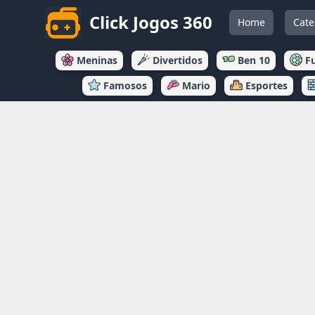
Click Jogos 360
Home
Cate
Meninas
Divertidos
Ben 10
F
Famosos
Mario
Esportes