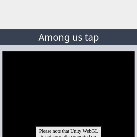
Among us tap