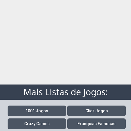
Mais Listas de Jogos:
1001 Jogos
Click Jogos
Crazy Games
Franquias Famosas