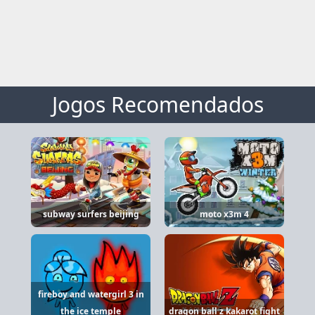
Jogos Recomendados
subway surfers beijing
moto x3m 4
fireboy and watergirl 3 in
the ice temple
dragon ball z kakarot fight