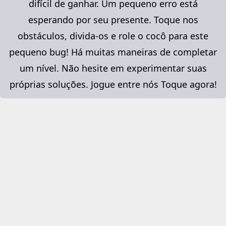
difícil de ganhar. Um pequeno erro está
esperando por seu presente. Toque nos
obstáculos, divida-os e role o cocô para este
pequeno bug! Há muitas maneiras de completar
um nível. Não hesite em experimentar suas
próprias soluções. Jogue entre nós Toque agora!