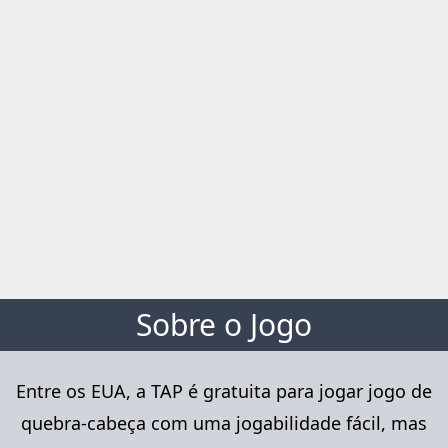
Sobre o Jogo
Entre os EUA, a TAP é gratuita para jogar jogo de
quebra-cabeça com uma jogabilidade fácil, mas