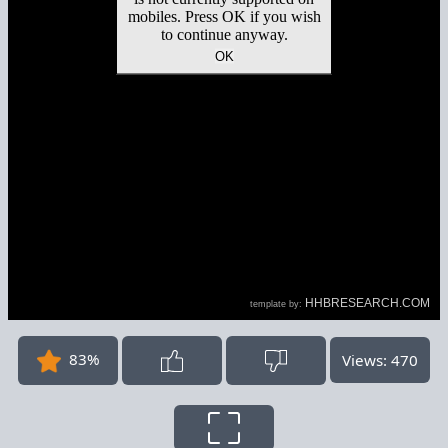
83%
Views: 470