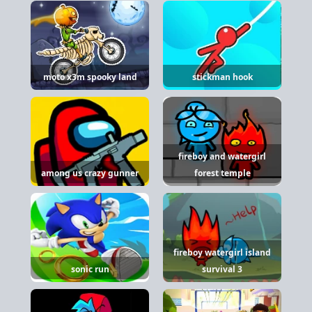
moto x3m spooky land
stickman hook
fireboy and watergirl
among us crazy gunner
forest temple
fireboy watergirl island
sonic run
survival 3