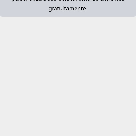
gratuitamente.