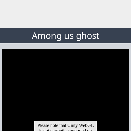
Among us ghost