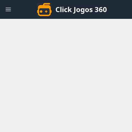
Click Jogos 360
Open main menu