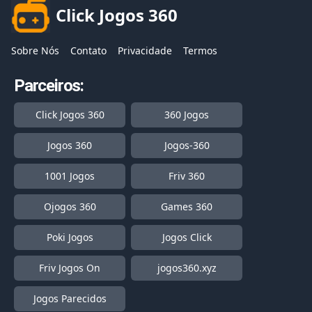
Click Jogos 360
Sobre Nós
Contato
Privacidade
Termos
Parceiros:
Click Jogos 360
360 Jogos
Jogos 360
Jogos-360
1001 Jogos
Friv 360
Ojogos 360
Games 360
Poki Jogos
Jogos Click
Friv Jogos On
jogos360.xyz
Jogos Parecidos