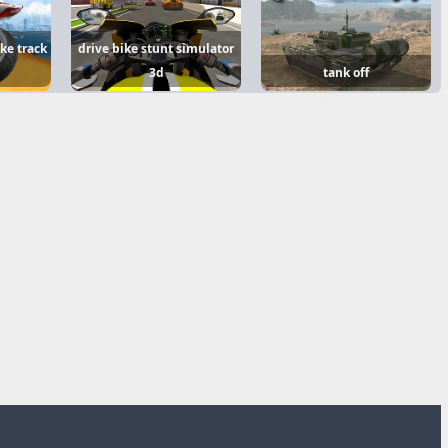
ke track
drive bike stunt simulator
3d
tank off