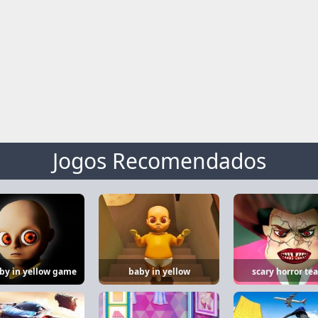
Jogos Recomendados
by in yellow game
baby in yellow
scary horror te