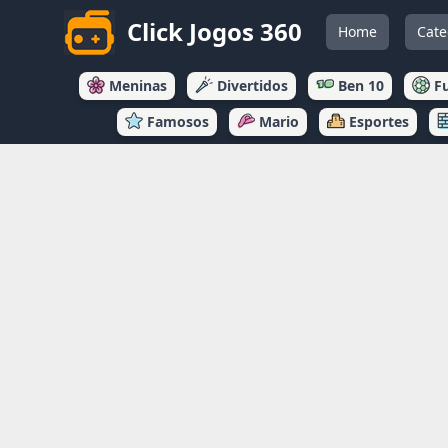
Click Jogos 360
Home
Cate
Meninas
Divertidos
Ben 10
F
Famosos
Mario
Esportes