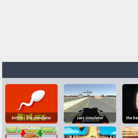
bitlife - life simulator
cars simulator
the ba