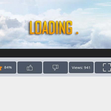
84%
Views: 941