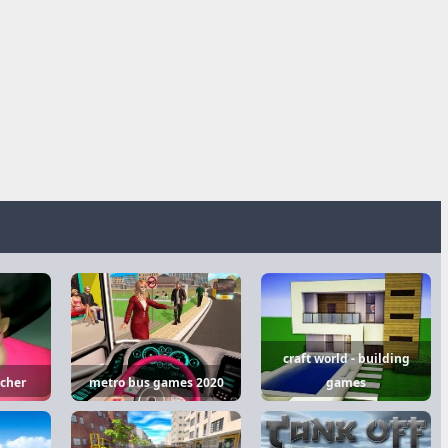
craft world - building
acher
metro bus games 2020
games