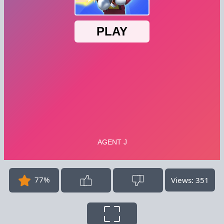
77%
Views: 351