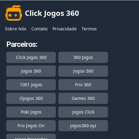
Click Jogos 360
Sobre Nós
Contato
Privacidade
Termos
Parceiros:
Click Jogos 360
360 Jogos
Jogos 360
Jogos-360
1001 Jogos
Friv 360
Ojogos 360
Games 360
Poki Jogos
Jogos Click
Friv Jogos On
jogos360.xyz