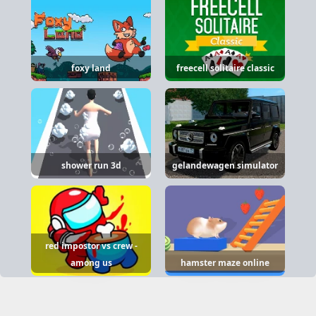
foxy land
freecell solitaire classic
shower run 3d
gelandewagen simulator
red impostor vs crew -
among us
hamster maze online