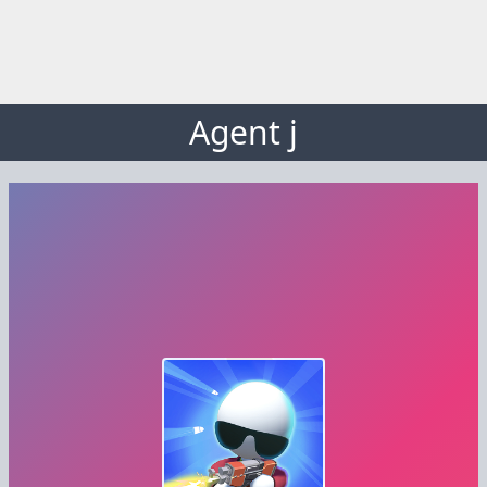
Agent j