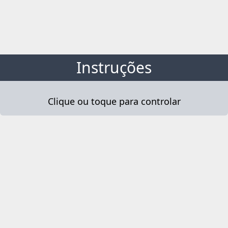
Instruções
Clique ou toque para controlar