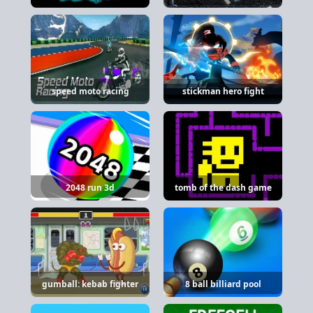
speed moto racing
stickman hero fight
2048 run 3d
tomb of the dash game
gumball: kebab fighter
8 ball billiard pool