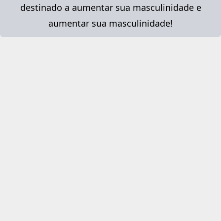
destinado a aumentar sua masculinidade e
aumentar sua masculinidade!